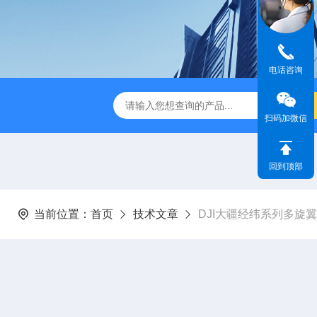
电话咨询
版M350RTK行业无人机规格参数
Mavic 3T大疆热红外
扫码加微信
回到顶部
当前位置：
首页
技术文章
DJI大疆经纬系列多旋