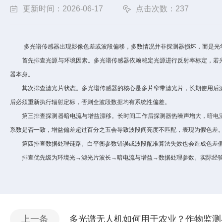
更新时间：2026-06-17
点击次数：237
多光谱传感器出现影像色差或波段偏移，多数情况并非探测器损坏，而是光学
首先排查光源与环境因素。多光谱传感器依赖稳定光源进行反射率标定，若光
器本身。
其次排查滤光片状态。多光谱传感器的核心是多片窄带滤光片，长期使用后滤
后必须重新执行辐射定标，否则全波段数据均有系统性偏差。
第三排查探测器暗电流与增益漂移。长时间工作后探测器热噪声增大，暗电流
系数是否一致，增益偏差超过百分之五会导致波段间亮度不匹配，表现为假色差
第四排查数据处理链路。白平衡参数错误或波段配准算法失效也会造成色差假
排查优先级为环境光→滤光片波长→暗电流与增益→数据处理参数。实际经验
上一条
多光谱无人机如何用于农业？作物监测