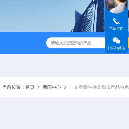
电话咨询
版M350RTK行业无人机规格参数
Mavic 3T大疆热红外
扫码加微信
当前位置：
首页
新闻中心
一文看懂手持盘煤仪产品特色