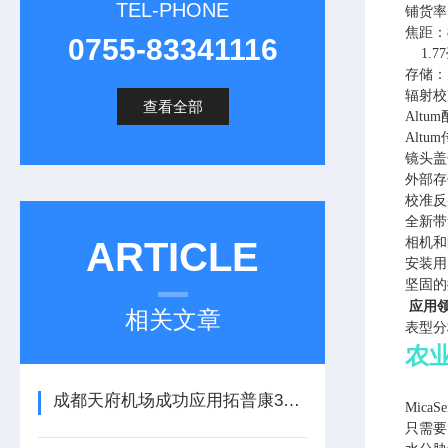
TEL-PHONE
铺货率
焦距：
0755-83341116
1.7
存储：
辐射校
查看全部
Altu
Altu
镜头盖
外部存储
校准反
全新带
ARTICLE
相机和
安装用
坚固的
应用
相关文章
表型分
农
成都天府机场成功应用拓普康3D毫米GPS摊铺控制系统
MicaSe
只需要