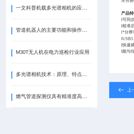
水分胁
一文科普机载多光谱相机的应用与使用维护
产品特
l
可同
l
校准
管道机器人的主要功能和操作保养介绍
l
*分
U
l
SB
3
l
快速
l
能与
M30T无人机在电力巡检行业应用
多光谱相机技术：原理、特点与应用综述
上
燃气管道探测仪具有精准度高、抗干扰强等特点