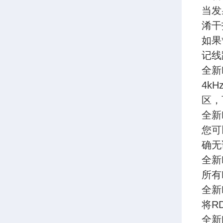
当发
淆干
如果
记线
全新
4k
区，
全新
您可
确无
全新
所有
全新
将R
全新