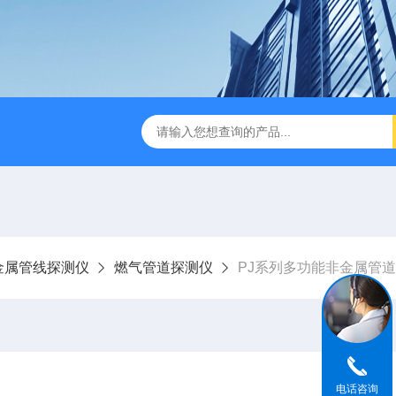
版M350RTK行业无人机规格参数
Mavic 3T大疆热红外
金属管线探测仪
燃气管道探测仪
PJ系列多功能非金属管
电话咨询