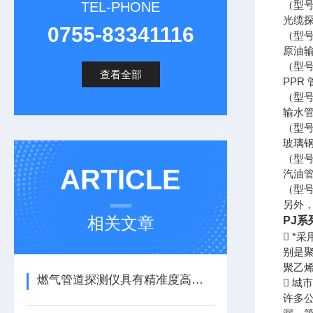
（型号
TEL-PHONE
光缆
0755-83341116
（型号
原油
（型号
查看全部
PPR
（型号
输水
（型号
玻璃
（型号
ARTICLE
汽油
（型号
另外
相关文章
PJ
系
 
别是聚
聚乙
燃气管道探测仪具有精准度高、抗干扰强等特点
 
许多