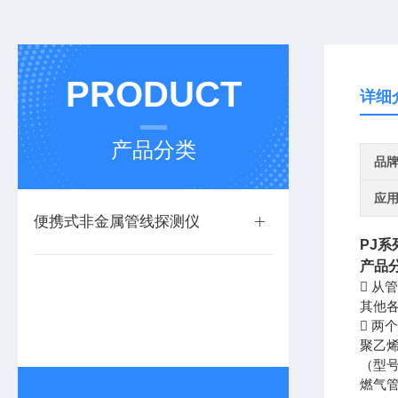
PRODUCT
详细
产品分类
品
应
便携式非金属管线探测仪
PJ
系
产品
 从
其他各
 两
聚乙烯
（型号
燃气