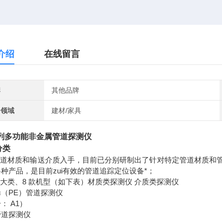
介绍
在线留言
牌
其他品牌
用领域
建材/家具
列多功能非金属管道探测仪
分类
管道材质和输送介质入手，目前已分别研制出了针对特定管道材质和管
种产品，是目前zui有效的管道追踪定位设备*；
个大类、8 款机型（如下表）材质类探测仪 介质类探测仪
（PE）管道探测仪
： A1）
管道探测仪