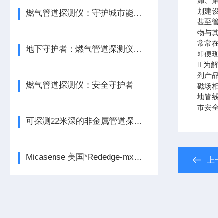
漏、
划建
燃气管道探测仪：守护城市能源动脉的“黑科技”
甚至
物与
常常
地下守护者：燃气管道探测仪的智慧之旅
即便现
 
列产
燃气管道探测仪：安全守护者
磁场
地管
市安
可探测22米深的非金属管道探测仪
Micasense 美国*Rededge-mx农业多光谱相机
上