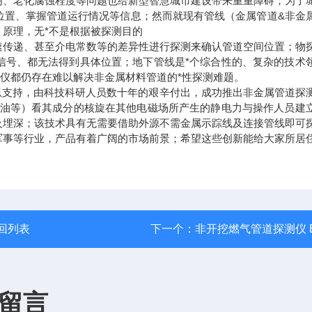
明、老化腐蚀程度等问题也给新型智慧城市建设带来重重障碍；为了
位置、掌握管道运行情况等信息；然而就现有管线（金属管道&非金
原理，无*不是根据被探测目的
速传递、甚至介电常数等的差异性进行探测来确认管道空间位置；物
信号、都无法得到具体位置；地下管线是*个综合性的、复杂的技术
定位仪都仍存在难以解决非金属材料管道的*性探测难题。
息支持，由科技科研人员数十年的艰辛付出，成功推出非金属管道探
原油等）看其成分的核旋在其他电磁场所产生的静电力与操作人员建
及埋深；该技术具有无需要借助外源不需金属示踪线及连接管线即可
军事等行业，产品有着广阔的市场前景；希望这些创新能给大家所居
回列表
下一个：
非开挖燃气管道探测仪 
留言