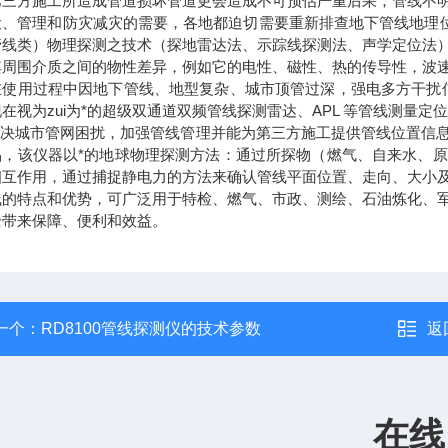
第三方施工所造成管道损坏管道更会造成不可预估严重后果；管线不
设、管理和防灾减灾的需要，各地都迫切需要重新排查地下管线地理
管线类）物理探测之技术（探地雷达法、示踪线探测法、声学定位法）
其周围介质之间的物性差异，例如它的电性、磁性、热的传导性，波
在使用过程中因地下管线、地型复杂、城市顶管过深，强电多方干扰
在视为zui为*的超级双通道双频管线探测雷达、APL 等管线测量
为解决城市管网困扰，加强管线管理并能为第三方施工提供管线位置信
品，该仪器以*的地球物理探测方法：通过所探物（燃气、自来水、
相互作用，通过捕捉静电力的方法来确认管线平面位置、走向、大小
线的特点和优势，可广泛用于特检、燃气、市政、测绘、石油炼化、
全带来保障、便利和效益。
一个：
RD8100管线探测仪的技术参数
返
在线