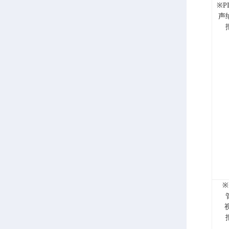
※P
声
※