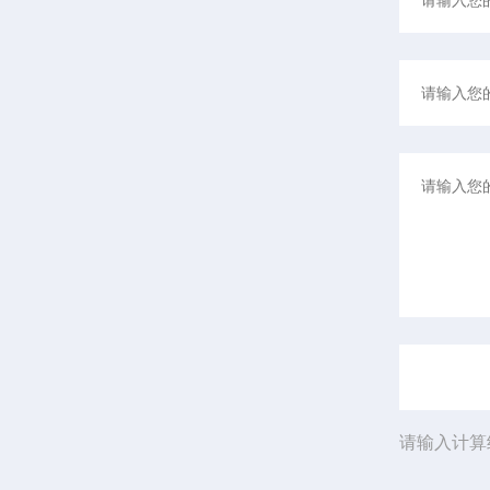
请输入计算