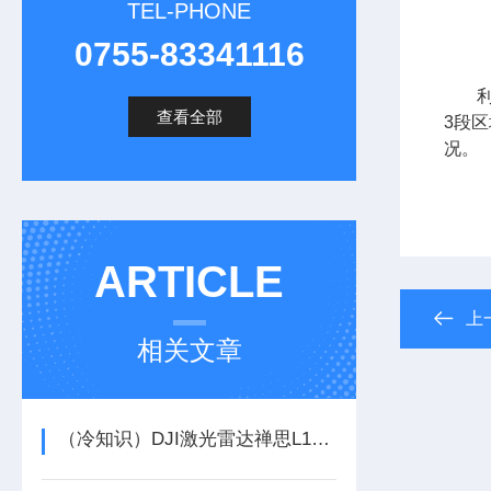
TEL-PHONE
0755-83341116
查看全部
3段
况。
ARTICLE
上
相关文章
（冷知识）DJI激光雷达禅思L1外业三种作业模式