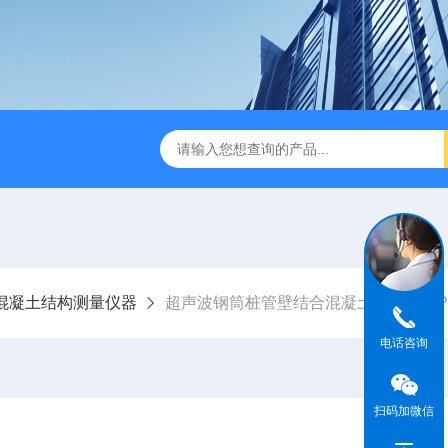
版M350RTK行业无人机规格参数
Mavic 3T大疆热红外
混凝土结构测量仪器
超声波钢筒桩管壁结合混凝土检测仪器PD
电话咨询
扫码加微信