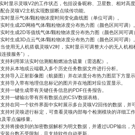
• 实时显示灵嗅V2的工作状态，包括设备昵称、卫星数、相对高
• 配合灵嗅V2主机实现数据断点续传功能。
• 实时显示气体/颗粒物浓度时间变化曲线图（单位可调）。
• 实时生成2D网格气体/颗粒物浓度分布热力图（颜色区间可调）
• 实时生成2D等值线气体/颗粒物浓度分布热力图（颜色区间可调
• 实时生成3D点云气体/颗粒物浓度分布热力图（颜色区间可调）
• 当使用无人机搭载灵嗅V2时，实时显示可调整大小的无人机
频连接服务"）。
• 支持利用算法实时估测船舶燃油含硫量（需选配）。
• 支持从本地或云端载入多个历史任务数据文件进行分析。
• 支持导入正射影像图（航摄图）并在浓度分布热力图层下方显
• 支持导入带有地理信息标记的图片并在地图对应位置显示。
• 支持一键生成带有关键任务信息的PDF任务报告。
• 支持一键输出带有所有数据点的CSV数据表格。
• 支持在同一个软件界面中实时展示多台灵嗅V2回传的数据，并
• 支持对灵嗅进行标定，可查看灵嗅内部每个检测模块的详细工
数及零点偏移量。
• 支持将接收到的加密数据解析为明文数据，并通过UDP输出，
• 安装台数不受限制，且支持软件自动更新。