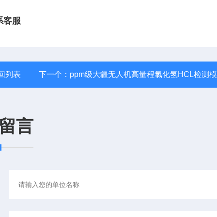
系客服
回列表
下一个：
ppm级大疆无人机高量程氯化氢HCL检测
留言