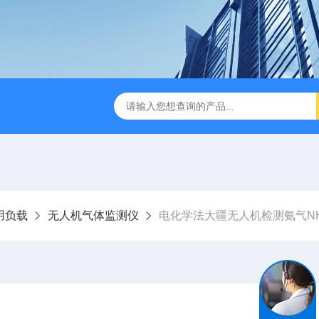
版M350RTK行业无人机规格参数
Mavic 3T大疆热红外
用负载
无人机气体监测仪
电化学法大疆无人机检测氨气N