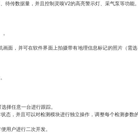
度、待传数据量，并且控制灵嗅V2的高亮警
示灯、采气泵等功能
。
）。
。
相机画面，并可在软件界面上拍摄带有地理信
息标记的照片（需选
示。
可选择任意一台进行跟踪。
作状态，并且可以对检测模块进行独立操
作，调整每个检测参数
方便用户进行二次开发。