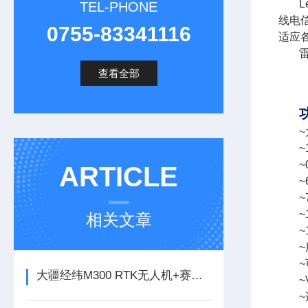
TEL-PHONE
线电信
0755-83341116
适应
雷
查看全部
~
~
ARTICLE
~
~
~
相关文章
~
~
~
大疆经纬M300 RTK无人机+赛尔PSDK 102S倾斜相机
~
~