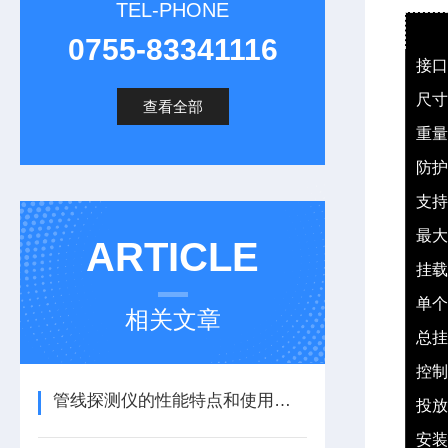
TEL-PHONE
0755-83341116
接口
尺寸
查看全部
重量
防护
支持
最大
ARTICLE
挂载
单个
相关文章
总挂
控制
管线探测仪的性能特点和使用注意事项
投放
安装