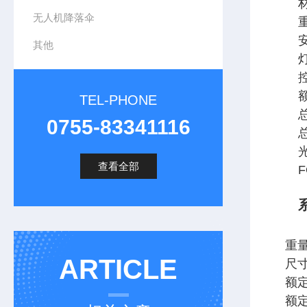
无人机降落伞
其他
TEL-PHONE
0755-83341116
查看全部
F
重
ARTICLE
尺
额
额