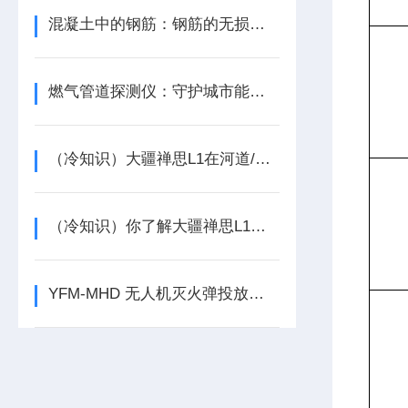
混凝土中的钢筋：钢筋的无损探测
燃气管道探测仪：守护城市能源动脉的“黑科技”
（冷知识）大疆禅思L1在河道/交通道路测绘场景的操作流程
（冷知识）你了解大疆禅思L1激光雷达的仿地飞行模式吗
YFM-MHD 无人机灭火弹投放装置技术参数