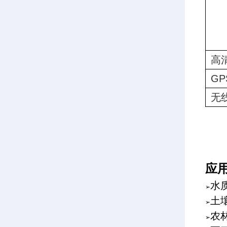
高
GP
无
应
水
➢
土
➢
农
➢