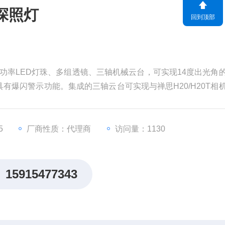
探照灯
回到顶部
高功率LED灯珠、多组透镜、三轴机械云台，可实现14度出光角
有爆闪警示功能。集成的三轴云台可实现与禅思H20/H20T相
实现补光区域的自动跟踪。
5
厂商性质：代理商
访问量：1130
15915477343