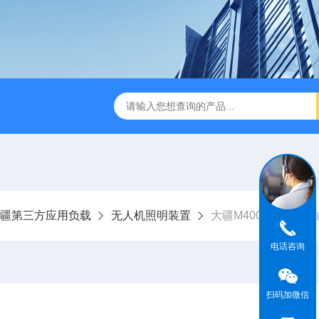
版M350RTK行业无人机规格参数
Mavic 3T大疆热红外
疆第三方应用负载
无人机照明装置
大疆M400无人机三
电话咨询
扫码加微信