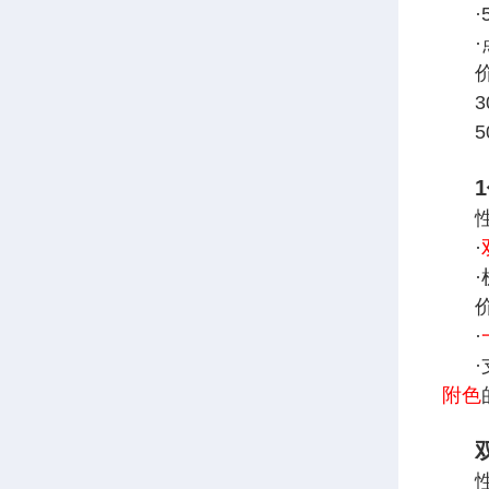
·
·
·
附色