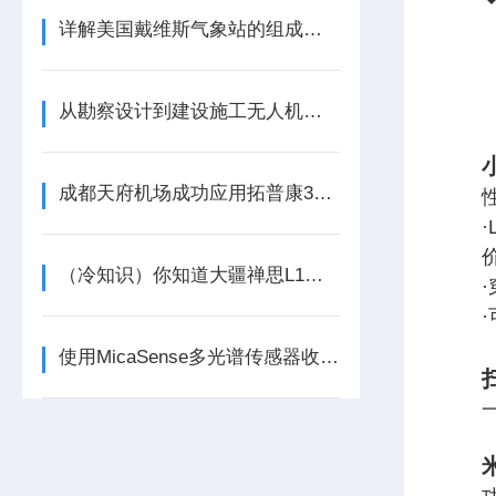
详解美国戴维斯气象站的组成结构
从勘察设计到建设施工无人机全方面赋能工程建设
成都天府机场成功应用拓普康3D毫米GPS摊铺控制系统
（冷知识）你知道大疆禅思L1激光雷达的点云穿透性吗
·
使用MicaSense多光谱传感器收集数据的基本准则