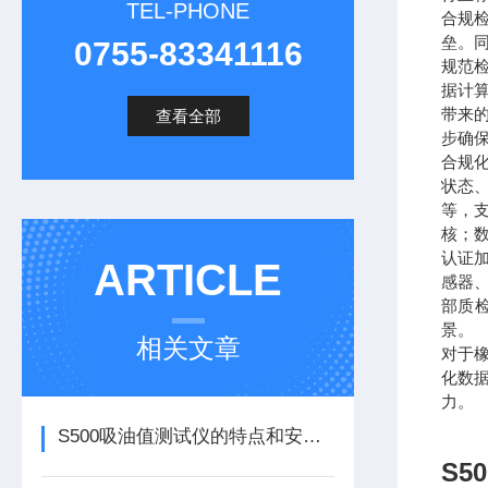
TEL-PHONE
合规检
垒。
0755-83341116
规范
据计
带来
查看全部
步确
合规
状态
等，
核；数
认证
ARTICLE
感器
部质
景。
相关文章
对于
化数
力。
S500吸油值测试仪的特点和安装注意事项
S