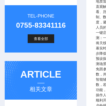
地质
直观触
看、
TEL-PHONE
制、
度，
0755-83341116
人员
一键
测：
查看全部
将天
幕实
步降
预设探
测场
免因
ARTICLE
数，
智能
数，
相关文章
功能
操作
顺利
户外操