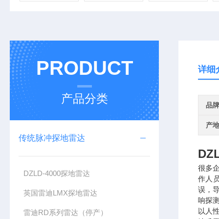
PRODUCT
详细
产品分类
品
产
传统脉冲探地雷达
DZ
很多
DZLD-4000探地雷达
作人
误，
英国雷迪LMX探地雷达
响探
以人
雷迪RD系列雷达（停产）