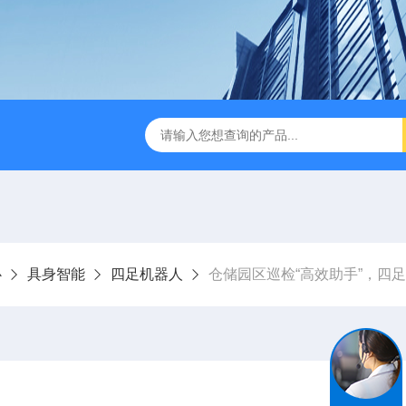
版M350RTK行业无人机规格参数
Mavic 3T大疆热红外
心
具身智能
四足机器人
仓储园区巡检“高效助手”，四