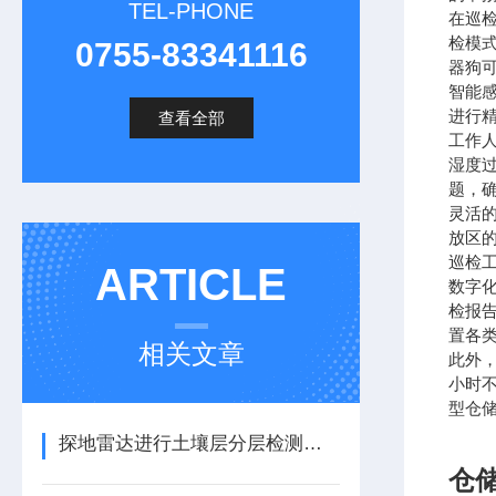
TEL-PHONE
在巡
检模
0755-83341116
器狗
智能
进行
查看全部
工作
湿度
题，
灵活
放区
巡检
ARTICLE
数字
检报
置各
相关文章
此外
小时
型仓
探地雷达进行土壤层分层检测和地质学分层/地平线映射
仓