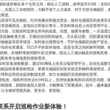
能快速穿梭在各个仓库之间，相比人工巡检，效率提升3-5倍；支持
务，无需人工全程陪同，大幅节省了人力成本。对于大型仓储园区，
效推进。
载高清可见光相机、红外热像仪和激光雷达，能对仓储园区的各类安
道等违规情况，发现后立即发出警示，并实时将信息上传至管理平台
测方面，它能实时监测仓库内的温度、湿度、烟雾等参数，一旦温度
防设施检查方面，它能识别消防栓缺失、灭火器过期、消防通道堵
货物被盗等异常情况，实时发出报警信号，守护仓储园区的财产安全
平坦的仓库通道、凹凸不平的室外场地，还是仓库之间的狭窄间隙、
障碍物，在物料堆放间隙中灵活穿梭，抵达人工难以触及的巡检死角
适配各类仓储场景的巡检需求。
实时采集巡检数据，通过5G网络上传至云端管理平台，自动生成数
就能远程查看巡检情况，掌握仓储园区的安全状态和物料堆放情况，
管理和运营优化提供数据支撑，助力仓储园区实现精细化管理。
电池，续航时间长达4小时以上，支持快速换电和自动回充功能，确
巡检路线，就能快速投入使用，大幅降低了部署成本。如今，越来越
，让仓储管理更高效、更安全、更智能。
联系开启巡检作业新体验！