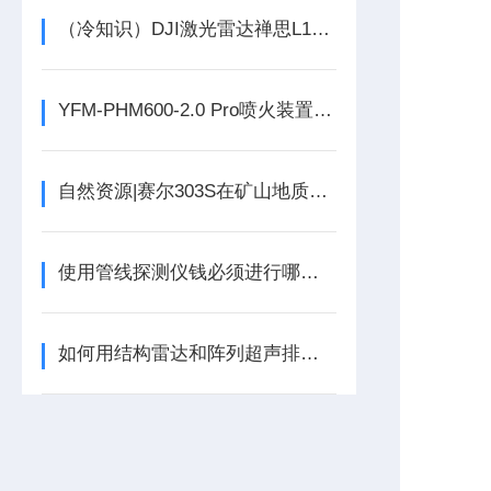
（冷知识）DJI激光雷达禅思L1外业三种作业模式
YFM-PHM600-2.0 Pro喷火装置技术参数
自然资源|赛尔303S在矿山地质环境保护测绘中的应用
使用管线探测仪钱必须进行哪些常规检查？
如何用结构雷达和阵列超声排查新建隧道渗水点？