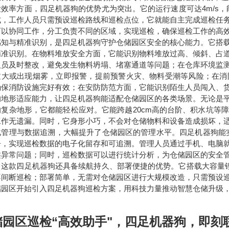
检效率方面，四足机器狗的优势尤为突出。它的运行速度可达4m/s，
式，工作人员只需预设巡检路线和巡检点位，它就能自主完成巡检任
可以协同工作，分工负责不同的区域，实现巡检，确保巡检工作的高
感知与精准识别，是四足机器狗守护仓储园区安全的核心能力。它搭
精准识别。在物料堆放安全方面，它能识别物料堆放过高、倾斜、占
人员及时整改，避免发生物料坍塌、堵塞通道等问题；在仓库环境监
过大或出现烟雾，立即报警，提前预警火灾、物料受潮等风险；在消
确保消防设施完好有效；在安防防范方面，它能识别陌生人员闯入、
的地形适应能力，让四足机器狗能适配仓储园区的各类场景。无论是
的复杂地形，它都能轻松应对。它能跨越20cm高的台阶、积水坑等
工作无遗漏。同时，它身形小巧，不会对仓储物料和设备造成损坏，
化管理与数据追溯，大幅提升了仓储园区的管理水平。四足机器狗能
告，实现巡检数据的电子化留存和可追溯。管理人员通过手机、电脑
类异常问题；同时，巡检数据可以进行统计分析，为仓储园区的安全
，这款四足机器狗还具备续航持久、部署便捷的优势。它搭载大容量锂
不间断巡检；部署简单，无需对仓储园区进行大规模改造，只需预设
储园区开始引入四足机器狗巡检方案，用科技力量推动智慧仓储升级
储园区巡检“高效助手"，四足机器狗
，即刻