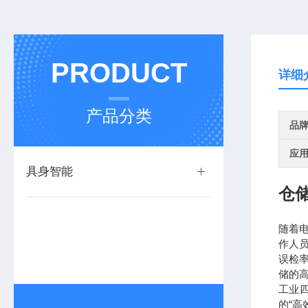
PRODUCT
详细
产品分类
品
应
具身智能
仓
随着
作人
误检
储的
工业
的“