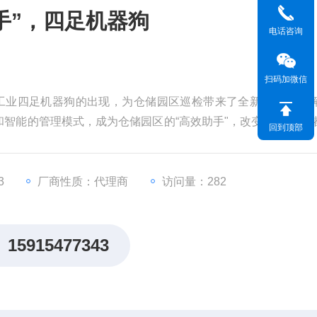
手”，四足机器狗
电话咨询
扫码加微信
，工业四足机器狗的出现，为仓储园区巡检带来了全新的智能化
智能的管理模式，成为仓储园区的“高效助手"，改变了传统仓
回到顶部
储巡检更高效、更精准、更省心。
3
厂商性质：代理商
访问量：282
15915477343