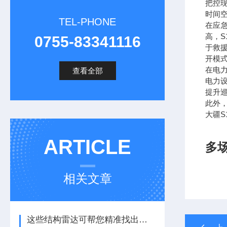
把控现
时间
TEL-PHONE
在应
高，
0755-83341116
于救
开模
在电
查看全部
电力
提升
此外
大疆
ARTICLE
多
相关文章
这些结构雷达可帮您精准找出预制桥梁波纹管位置