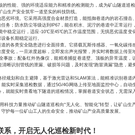
核的性能、强的环境适应能力和精准的检测能力，成为矿山隧道巡检
矿山生产安全筑牢一道坚实的科技防线。
的恶劣环境。它采用高强度合金材质打造，能抵御巷道内的岩石撞击
任务；防水防尘等级达到IP67，能在积水、泥泞的巷道中正常运行
中稳定运行，适应-10℃至45℃的工作温度范围，无惧恶劣温度变
保设备长期稳定运行。
隧道的各类安全隐患进行全面排查。它搭载瓦斯传感器、一氧化碳传
浓度变化，一旦浓度超标，立即发出声光报警，并实时将数据上传至
全事故；配备红外热像仪，能精准捕捉巷道壁、顶板的异常温度，
清晰识别管线的泄漏、破损等问题，及时发现“跑冒滴漏"隐患，避
径规划和自主避障，基于激光雷达和SLAM算法，能精准识别巷道
能实时采集巡检数据，通过5G/4G网络上传至地面监控中心，自动
心，就能实时查看地下隧道的巡检情况，掌握巷道安全状态，无需深
用科技力量推动矿山隧道巡检向“无人化、智能化"转型，让矿山生
，守护每一位矿山工人的生命安全，推动矿山产业高质量发展。
联系，开启无人化巡检新时代！