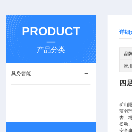
PRODUCT
详细
产品分类
品
应
具身智能
四
矿山
薄弱
害、
松动
安全