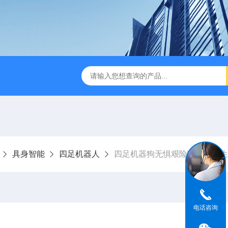
版M350RTK行业无人机规格参数
Mavic 3T大疆热红外
具身智能
四足机器人
四足机器狗无惧艰险守护矿山生
电话咨询