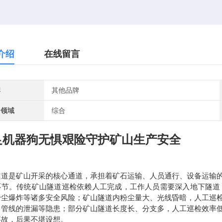
介绍
在线留言
牌
其他品牌
用领域
综合
足机器狗无惧艰险守护矿山生产安全
隧道是矿山开采的核心通道，承担着矿石运输、人员通行、设备运输
环节。传统矿山隧道巡检依赖人工完成，工作人员需要深入地下隧道
粉尘爆炸等诸多安全风险；矿山隧道内粉尘量大、光线昏暗，人工巡
、管线的泄漏等隐患；部分矿山隧道长度长、分支多，人工巡检效率
事故，后果不堪设想。