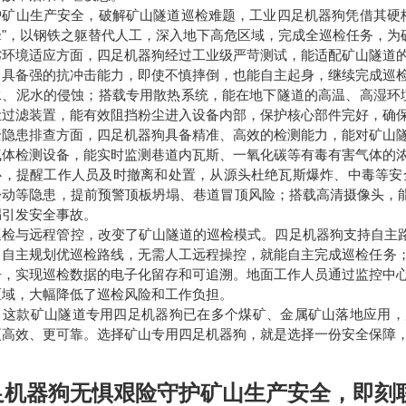
护矿山生产安全，破解矿山隧道巡检难题，工业四足机器狗凭借其硬
锋"，以钢铁之躯替代人工，深入地下高危区域，完成全巡检任务，为
劣环境适应方面，四足机器狗经过工业级严苛测试，能适配矿山隧道
，具备强的抗冲击能力，即使不慎摔倒，也能自主起身，继续完成巡检
水、泥水的侵蚀；搭载专用散热系统，能在地下隧道的高温、高湿环境
尘过滤装置，能有效阻挡粉尘进入设备内部，保护核心部件完好，确
全隐患排查方面，四足机器狗具备精准、高效的检测能力，能对矿山
气体检测设备，能实时监测巷道内瓦斯、一氧化碳等有毒有害气体的
心，提醒工作人员及时撤离和处置，从源头杜绝瓦斯爆炸、中毒等安
松动等隐患，提前预警顶板坍塌、巷道冒顶风险；搭载高清摄像头，能
漏引发安全事故。
巡检与远程管控，改变了矿山隧道的巡检模式。四足机器狗支持自主路
，自主规划优巡检路线，无需人工远程操控，就能自主完成巡检任务；
告，实现巡检数据的电子化留存和可追溯。地面工作人员通过监控中
区域，大幅降低了巡检风险和工作负担。
，这款矿山隧道专用四足机器狗已在多个煤矿、金属矿山落地应用，
更高效、更可靠。选择矿山专用四足机器狗，就是选择一份安全保障
足机器狗无惧艰险守护矿山生产安全
，即刻