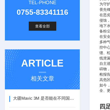
TEL-PHONE
为守
畏先
0755-83341116
在恶
侵蚀
地下
查看全部
备粉
在安
多种
控中
缝、
线泄
ARTICLE
自主
碍物
检报
相关文章
高危
如今
全、
大疆Mavic 3M 是否能在不同国家区域进行飞行？
四