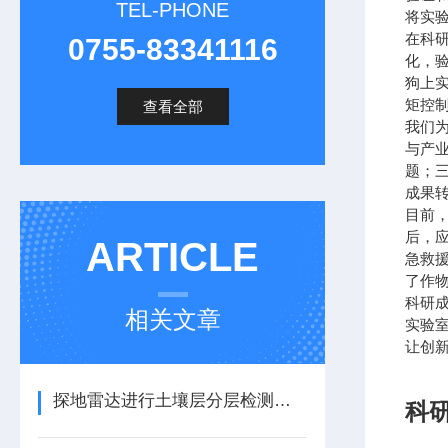
TEL-PHONE
将实
在科
0755-83341116
化，
狗上
矩控
查看全部
我们
与产
题；
成果
目前
后，
ARTICLE
急救
了作
科研
相关文章
实验
让创
探地雷达进行土壤层分层检测和地质学分层/地平线映射
科