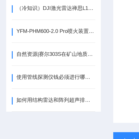
（冷知识）DJI激光雷达禅思L1外业三种作业模式
YFM-PHM600-2.0 Pro喷火装置技术参数
自然资源|赛尔303S在矿山地质环境保护测绘中的应用
使用管线探测仪钱必须进行哪些常规检查？
如何用结构雷达和阵列超声排查新建隧道渗水点？