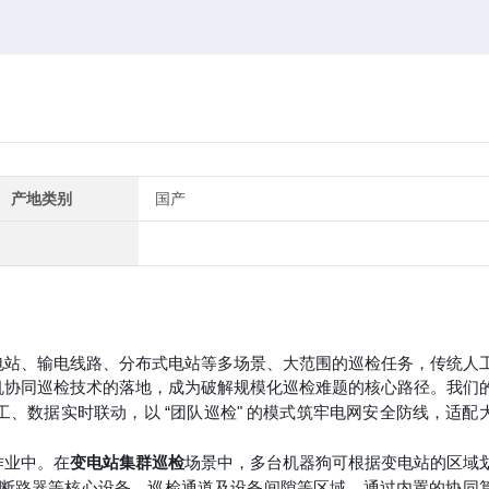
产地类别
国产
电站、输电线路、分布式电站等多场景、大范围的巡检任务，传统人
机协同巡检技术的落地，成为破解规模化巡检难题的核心路径。我们
、数据实时联动，以 “团队巡检" 的模式筑牢电网安全防线，适配
作业中。在
变电站集群巡检
场景中，多台机器狗可根据变电站的区域
压器、断路器等核心设备、巡检通道及设备间隙等区域，通过内置的协同