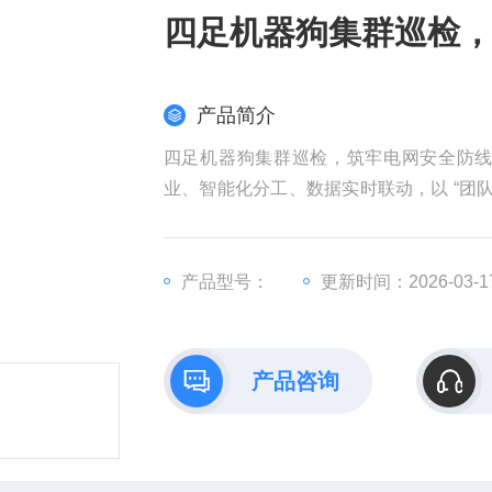
四足机器狗集群巡检
产品简介
四足机器狗集群巡检，筑牢电网安全防
业、智能化分工、数据实时联动，以 “团
求。
产品型号：
更新时间：2026-03-1
产品咨询