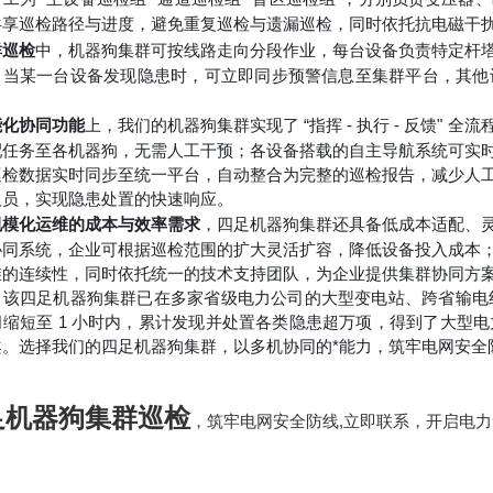
共享巡检路径与进度，避免重复巡检与遗漏巡检，同时依托抗电磁干
群巡检
中，机器狗集群可按线路走向分段作业，每台设备负责特定杆
，当某一台设备发现隐患时，可立即同步预警信息至集群平台，其他
能化协同功能
上，我们的机器狗集群实现了 “指挥 - 执行 - 反馈
配任务至各机器狗，无需人工干预；各设备搭载的自主导航系统可实
巡检数据实时同步至统一平台，自动整合为完整的巡检报告，减少人
人员，实现隐患处置的快速响应。
规模化运维的成本与效率需求
，四足机器狗集群还具备低成本适配、
协同系统，企业可根据巡检范围的扩大灵活扩容，降低设备投入成本
维的连续性，同时依托统一的技术支持团队，为企业提供集群协同方
，该四足机器狗集群已在多家省级电力公司的大型变电站、跨省输电线
间缩短至 1 小时内，累计发现并处置各类隐患超万项，得到了大型
案。选择我们的四足机器狗集群，以多机协同的*能力，筑牢电网安全
足机器狗集群
巡检
，筑牢电网安全防线,立即联系，开启电