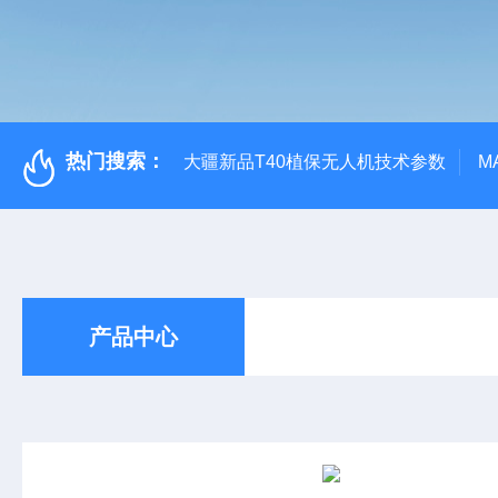
热门搜索：
大疆新品T40植保无人机技术参数
M
产品中心