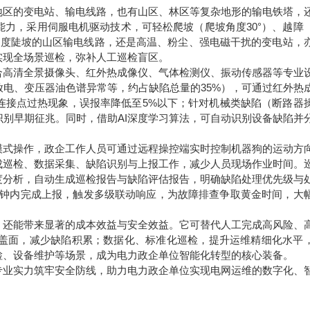
地区的变电站、输电线路，也有山区、林区等复杂地形的输电铁塔，
力，采用伺服电机驱动技术，可轻松爬坡（爬坡角度30°）、越障
70度陡坡的山区输电线路，还是高温、粉尘、强电磁干扰的变电站，
实现全场景巡检，弥补人工巡检盲区。
合高清全景摄像头、红外热成像仪、气体检测仪、振动传感器等专业
电、变压器油色谱异常等，约占缺陷总量的35%），可通过红外热
连接点过热现象，误报率降低至5%以下；针对机械类缺陷（断路器
别早期征兆。同时，借助AI深度学习算法，可自动识别设备缺陷并
模式操作，政企工作人员可通过远程操控端实时控制机器狗的运动方
成巡检、数据采集、缺陷识别与上报工作，减少人员现场作业时间。
度分析，自动生成巡检报告与缺陷评估报告，明确缺陷处理优先级与
在5分钟内完成上报，触发多级联动响应，为故障排查争取黄金时间，大
，还能带来显著的成本效益与安全效益。它可替代人工完成高风险、
覆盖面，减少缺陷积累；数据化、标准化巡检，提升运维精细化水平
检、设备维护等场景，成为电力政企单位智能化转型的核心装备。
专业实力筑牢安全防线，助力电力政企单位实现电网运维的数字化、