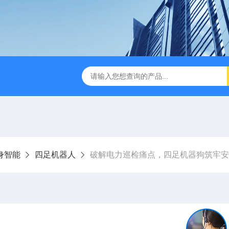
版M350RTK行业无人机规格参数
Mavic 3T大疆热红外
身智能
四足机器人
破解电力巡检痛点，四足机器狗筑牢安