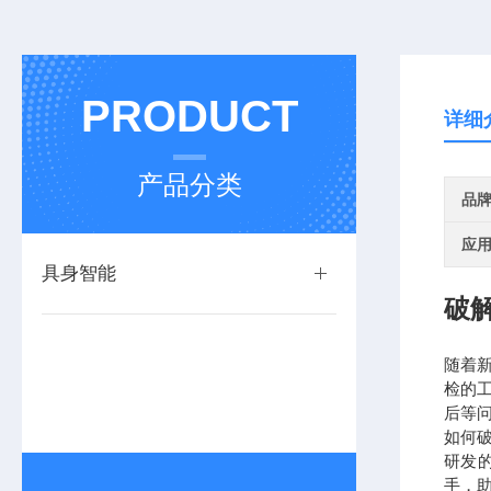
PRODUCT
详细
产品分类
品
应
具身智能
破
随着新
检的
后等问
如何
研发
手，