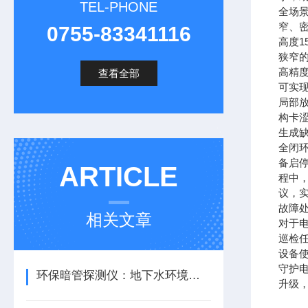
TEL-PHONE
全场
窄、
0755-83341116
高度
狭窄
高精
查看全部
可实
局部
构卡
生成
全闭
备启
ARTICLE
程中
议，实
故障
相关文章
对于
巡检
设备
守护
环保暗管探测仪：地下水环境的守护者
升级