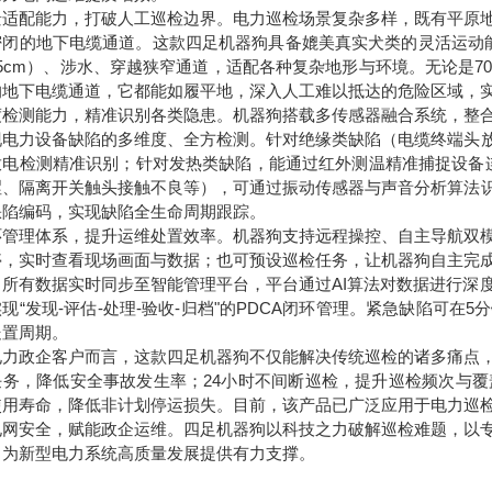
景适配能力，打破人工巡检边界。电力巡检场景复杂多样，既有平原
密闭的地下电缆通道。这款四足机器狗具备媲美真实犬类的灵活运动能
15cm）、涉水、穿越狭窄通道，适配各种复杂地形与环境。无论是
的地下电缆通道，它都能如履平地，深入人工难以抵达的危险区域，
度检测能力，精准识别各类隐患。机器狗搭载多传感器融合系统，整
现电力设备缺陷的多维度、全方检测。针对绝缘类缺陷（电缆终端头放
放电检测精准识别；针对发热类缺陷，能通过红外测温精准捕捉设备
涩、隔离开关触头接触不良等），可通过振动传感器与声音分析算法识
缺陷编码，实现缺陷全生命周期跟踪。
环管理体系，提升运维处置效率。机器狗支持远程操控、自主导航双
停，实时查看现场画面与数据；也可预设巡检任务，让机器狗自主完
，所有数据实时同步至智能管理平台，平台通过AI算法对数据进行深
现“发现-评估-处理-验收-归档"的PDCA闭环管理。紧急缺陷可
处置周期。
电力政企客户而言，这款四足机器狗不仅能解决传统巡检的诸多痛点
任务，降低安全事故发生率；24小时不间断巡检，提升巡检频次与
使用寿命，降低非计划停运损失。目前，该产品已广泛应用于电力巡
电网安全，赋能政企运维。四足机器狗以科技之力破解巡检难题，以
，为新型电力系统高质量发展提供有力支撑。