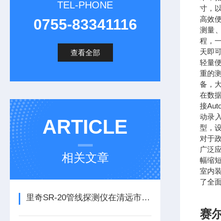
TEL-PHONE
寸，
高效
0755-83341116
测量
程，
天即
查看全部
轻量
重的
备，
在数据
接Au
动录
ARTICLE
型，
对于
广泛
相关文章
幅缩
室内
了全
里奇SR-20管线探测仪在清远市政盲探电缆线
赛