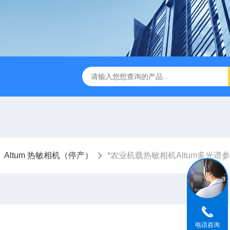
版M350RTK行业无人机规格参数
Mavic 3T大疆热红外
Altum 热敏相机（停产）
*农业机载热敏相机Altum多光谱
电话咨询