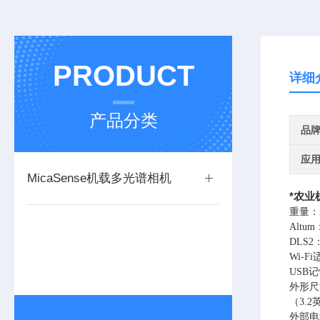
PRODUCT
详细
产品分类
品
应
MicaSense机载多光谱相机
*农业
重量：
Altu
DLS2
Wi-F
USB
外形尺寸
（3.2
外部电源：