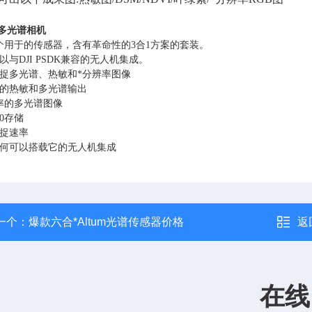
多光谱相机
个用于的传感器，含有革命性的3合1方案的套装。
以与DJI PSDK兼容的无人机集成。
捉多光谱、热敏和*分辨率图像
的热敏和多光谱输出
率的多光谱图像
.0存储
捉速率
何可以搭载它的无人机集成
一个：
爆款六合*Altum光谱传感器价格
返
在线