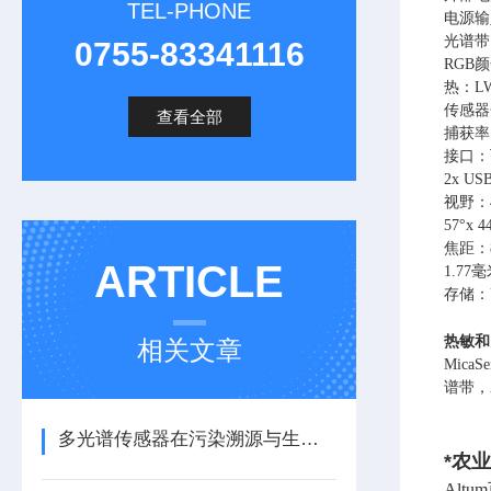
TEL-PHONE
电源输入
光谱带
0755-83341116
RGB
热：L
传感器分
查看全部
捕获率
接口：
2x U
视野：4
57°x 
焦距：
ARTICLE
1.77
存储：
热敏和
相关文章
Mic
谱带，
多光谱传感器在污染溯源与生态评估中的应用实践
*农
Alt