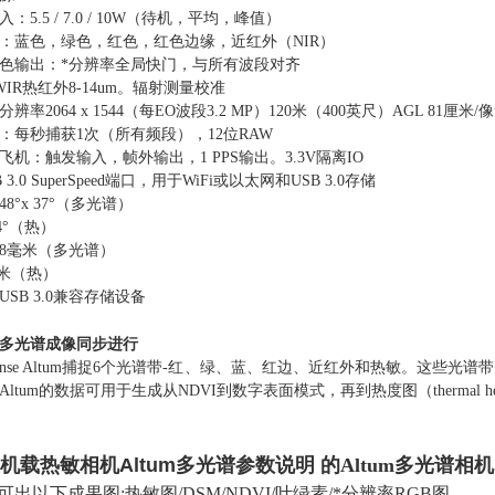
：5.5 / 7.0 / 10W（待机，平均，峰值）
：蓝色，绿色，红色，红色边缘，近红外（NIR）
颜色输出：*分辨率全局快门，与所有波段对齐
WIR热红外8-14um。辐射测量校准
辨率2064 x 1544（每EO波段3.2 MP）120米（400英尺）AGL 81厘米
：每秒捕获1次（所有频段），12位RAW
飞机：触发输入，帧外输出，1 PPS输出。3.3V隔离IO
SB 3.0 SuperSpeed端口，用于WiFi或以太网和USB 3.0存储
8°x 37°（多光谱）
44°（热）
8毫米（多光谱）
毫米（热）
USB 3.0兼容存储设备
多光谱成像同步进行
aSense Altum捕捉6个光谱带-红、绿、蓝、红边、近红外和热敏。
Altum的数据可用于生成从NDVI到数字表面模式，再到热度图（thermal he
业机载热敏相机Altum多光谱参数说明
​的
Altum多光谱相机
um可出以下成果图:热敏图/DSM/NDVI/叶绿素/*分辨率RGB图