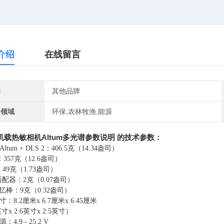
介绍
在线留言
牌
其他品牌
用领域
环保,农林牧渔,能源
机载热敏相机Altum多光谱参数说明
​的
技术参数：
Altum + DLS 2：406.5克（14.34盎司）
m：357克（12.6盎司）
：49克（1.73盎司）
i适配器：2克（0.07盎司）
记忆棒：9克（0.32盎司）
：8.2厘米x 6.7厘米x 6.45厘米
英寸x 2.6英寸x 2.5英寸）
4.9 - 25.2 V