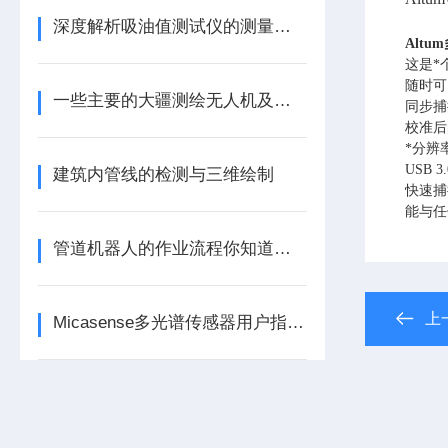
深度解析吸油值测试仪的测量原理与滴定动力学
Altum
这是*
随时可
一些主要的大疆测绘无人机及其功能介绍
同步捕
校准后
*分辨
USB 3
建筑内管线的检测与三维绘制
快速捕
能与任
管道机器人的作业流程你知道吗？
上
Micasense多光谱传感器用户指南&飞行使用说明