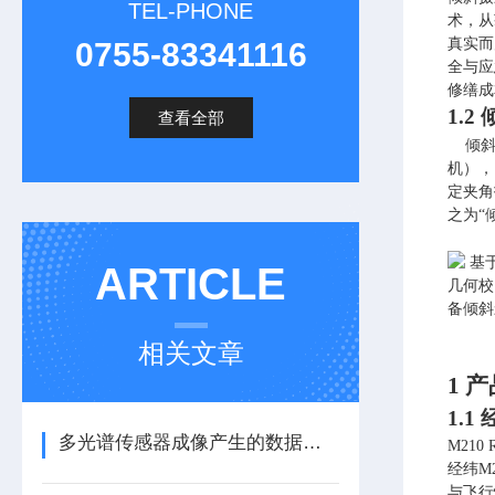
TEL-PHONE
术，从
真实而
0755-83341116
全与应
修缮成
1.2
查看全部
倾
机），
定夹角
之为“
基
ARTICLE
几何校
备倾斜
相关文章
1
产
1.1
经
多光谱传感器成像产生的数据有如下几点好处
M21
经纬M
与飞行