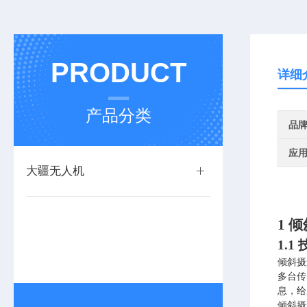
PRODUCT
详细
产品分类
品
应
大疆无人机
1
倾
1.1
倾斜摄
多台传
息，给
倾斜摄