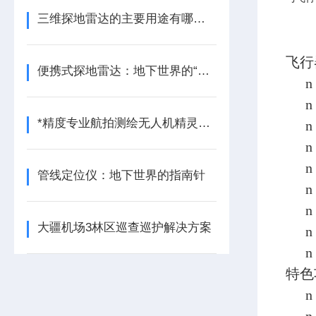
三维探地雷达的主要用途有哪些呢？
飞行
便携式探地雷达：地下世界的“透视眼”
n
n
*精度专业航拍测绘无人机精灵4RTK的应用
n
n
n
管线定位仪：地下世界的指南针
n
n
大疆机场3林区巡查巡护解决方案
n
n
特色
n