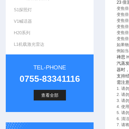
23 
变焦倍
S1探照灯
变焦倍数
变焦倍数
V1喊话器
变焦倍数
H20系列
变焦倍数
变焦倍数
L1机载激光雷达
如果物
例如当
禅思
汽蒸
TEL-PHONE
器时
支持经
0755-83341116
需注
1. 
2. 
查看全部
3. 
4. 使
5. 
6. 
7. 