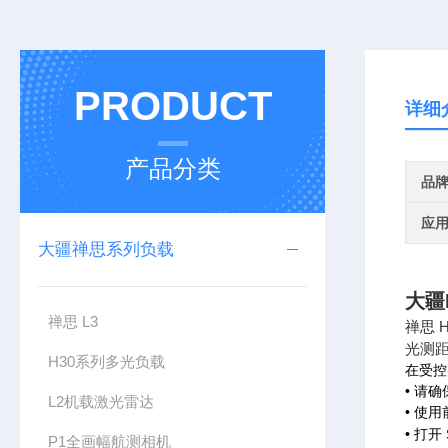
PRODUCT
详细
产品分类
品
应
大疆禅思系列负载
大疆
禅思 L3
禅思 
光测
H30系列多光负载
在受控
• 请
L2机载激光雷达
• 使
• 打
P1全画幅航测相机