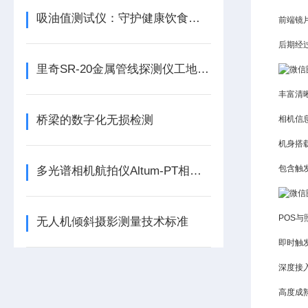
吸油值测试仪：守护健康饮食的神奇工具
前端镜
后期经
里奇SR-20金属管线探测仪工地盲探6米
丰富清
桥梁的数字化无损检测
相机信
机身搭
包含触
多光谱相机航拍仪Altum-PT相机代理现货
POS与
无人机倾斜摄影测量技术标准
即时触
深度接
高度成