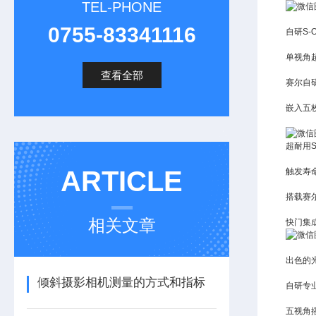
TEL-PHONE
0755-83341116
自研S-
单视角超
查看全部
赛尔自
嵌入五
超耐用S
ARTICLE
触发寿
搭载赛
相关文章
快门集
出色的
倾斜摄影相机测量的方式和指标
自研专业
五视角