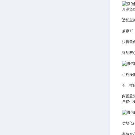
开源负
适配主
兼容1
快拆云
适配赛
小程序
不一样
内置蓝
户提供
仿地飞
赛尔发布