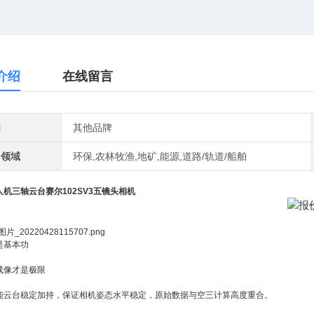
介绍
在线留言
牌
其他品牌
用领域
环保,农林牧渔,地矿,能源,道路/轨道/船舶
机三轴云台赛尔102SV3五镜头相机
是基本功
成像才是极限
能云台稳定加持，保证相机姿态水平稳定，原始数据与空三计算高度重合。