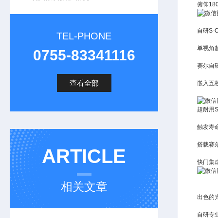
俯仰1
自研S-
TEL-PHONE
单视角超
0755-83341116
赛尔自
查看全部
嵌入五
超耐用S
触发寿
搭载赛
ARTICLE
快门集
相关文章
出色的
自研专业