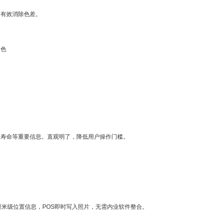
，有效消除色差。
出色
门寿命等重要信息。直观明了，降低用户操作门槛。
角厘米级位置信息，POS即时写入照片，无需内业软件整合。