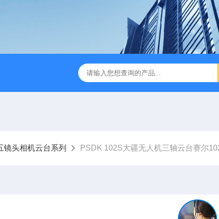
版M350RTK行业无人机规格参数
Mavic 3T大疆热红外
五镜头相机云台系列
PSDK 102S大疆无人机三轴云台赛尔102SV3五镜