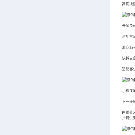
高度成
开源负
适配主
兼容1
快拆云
适配赛
小程序
不一样
内置蓝
户提供