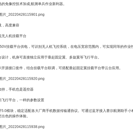
熟的免像控技术加成;航测单兵作业新利器。
载，高度兼容
流无人机挂载平台
2-50V挂载平台供电，可识别无人机飞控系统，在电压宽容范围内，可实现同等的作业
台设计，机身可直接独立应用于垂起固定翼、多旋翼等飞行平台。
尔开源接口套件，结合挂载平台联调，可搭配垂起固定翼挂载平台带云台应用。
加持，手机也是遥控器
的飞行平台，一样的参数设置
牙5.0模块，稳定适配各大厂商手机数据传输通协议。可通过蓝牙接入赛尔航测助手小
更出色的操作体验。