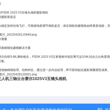
行
PSDK 102S V3五镜头倾斜摄影相机
斜摄影新姿态
台稳定加持仿地飞行，可根据地形调节相机姿态，保证相机拍摄视角始终垂直地面，
影测量
斜面精细化建模解决方案
赛尔自研S-ML测绘镜头，PSDK 102S V3正射视角对焦距离可达10米;结合云
采集。
现地物精细纹理、结构特征，通过进一步内业处理，即可获得贴近摄影测量模型成果
人机三轴云台赛尔102SV3五镜头相机