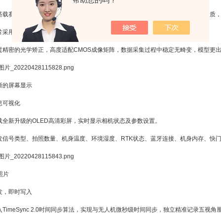
搭载赛尔自研行业应用S-ML定焦镜头，多层结构LD低色散镜片集成;实现的光学素质
片采用防水防油污性能氟素化合物涂层，有效保护镜头模组。
过精密的光学矫正，高度适配CMOS成像矩阵，数据采集过程中稳定无畸变，模型更
晰的屏幕显示
息可视化
载全新升级的OLED高清彩屏，实时显示相机状态及参数设置。
发信号类型、拍照数量、机身温度、环境湿度、RTK状态、蓝牙连接、机身内存、快
照片
发，即时写入
入TimeSync 2.0时间同步算法，实现与无人机微秒级时间同步，独立精准记录五视