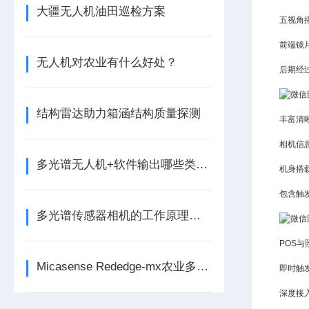
大疆无人机油田巡检方案
五视角
前端镜
无人机对农业有什么好处？
后期经
结构雷达助力箱涵结构质量探测
丰富清
相机信
多光谱无人机+软件输出哪些类型数据？
机身搭
包含触
多光谱传感器相机的工作原理与应用前景
POS与
Micasense Rededge-mx农业多光谱相机*校
即时触
深度接