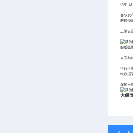
仿地飞
赛尔发布
解锁倾
三轴云
贴近摄
立面与
得益于
维数据
深度呈
大疆无