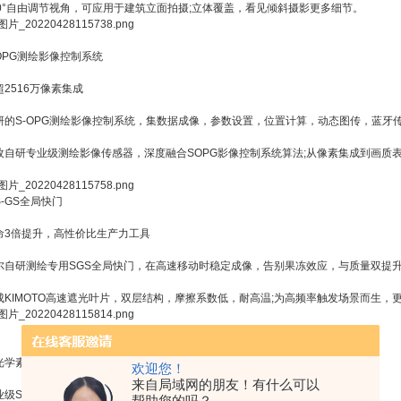
80°自由调节视角，可应用于建筑立面拍摄;立体覆盖，看见倾斜摄影更多细节。
OPG测绘影像控制系统
2516万像素集成
研的S-OPG测绘影像控制系统，集数据成像，参数设置，位置计算，动态图传，蓝牙
枚自研专业级测绘影像传感器，深度融合SOPG影像控制系统算法;从像素集成到画质
-GS全局快门
命3倍提升，高性价比生产力工具
尔自研测绘专用SGS全局快门，在高速移动时稳定成像，告别果冻效应，与质量双提
成KIMOTO高速遮光叶片，双层结构，摩擦系数低，耐高温;为高频率触发场景而生，
光学素质
欢迎您！
来自局域网的朋友！有什么可以
级S-ML测绘镜头
帮助您的吗？