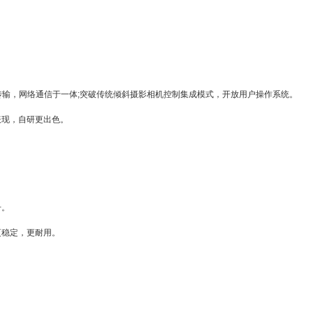
传输，网络通信于一体;突破传统倾斜摄影相机控制集成模式，开放用户操作系统。
表现，自研更出色。
升。
更稳定，更耐用。