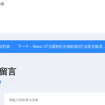
帧率
回列表
下一个：
Mavic 3T大疆热红外相机御3行业双光版巡检用无人机
留言