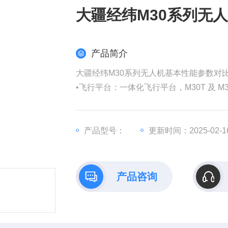
大疆经纬M30系列无
产品简介
大疆经纬M30系列无人机基本性能参数对
•飞行平台：一体化飞行平台，M30T 及 
• 强劲性能：快速部署、小体积、41 min续
• 作业：为行业用户量身打造的遥控器、
• 功能全面：智能定位跟踪、智能巡检、
产品型号：
更新时间：2025-02-1
• 能力开放：支持PSDK、MSDK、上云A
• 应用场景：安防、应急消防、电力/..
产品咨询