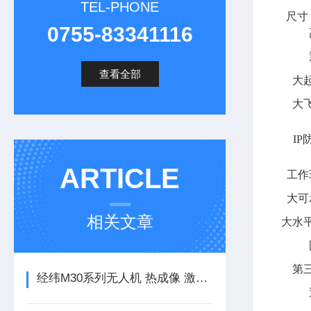
TEL-PHONE
尺寸
0755-83341116
查看全部
大
大
IP
ARTICLE
工作
大可
相关文章
大水
第
经纬M30系列无人机 热成像 激光测距 一体机