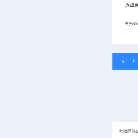
热成
激光测
上