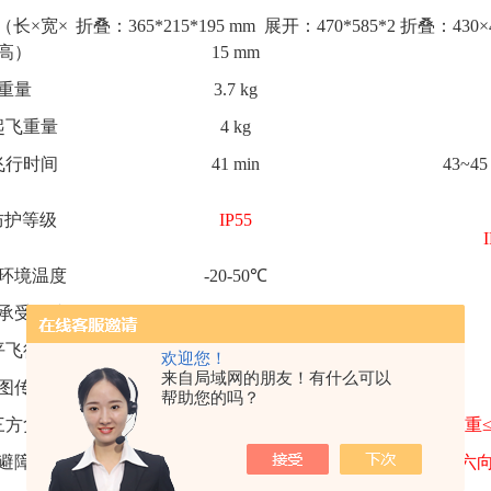
（长×宽×
折叠：365*215*195 mm 展开：470*585*2
折叠：430×4
高）
15 mm
重量
3.7 kg
起飞重量
4 kg
飞行时间
41 min
43~4
防护等级
IP55
环境温度
-20-50℃
承受风速
7级风
平飞行速度
23m/s
欢迎您！
来自局域网的朋友！有什么可以
图传
2T4R， O3 行业版
帮助您的吗？
三方负载
负重≤230g，仅可挂在顶部
负重
避障
六向双目视觉 + 红外 TOF
六向