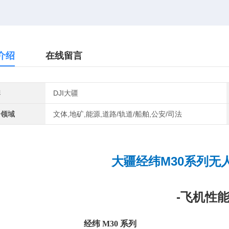
介绍
在线留言
牌
DJI大疆
用领域
文体,地矿,能源,道路/轨道/船舶,公安/司法
大疆经纬M30系列无
-
飞机性
经纬 M30 系列