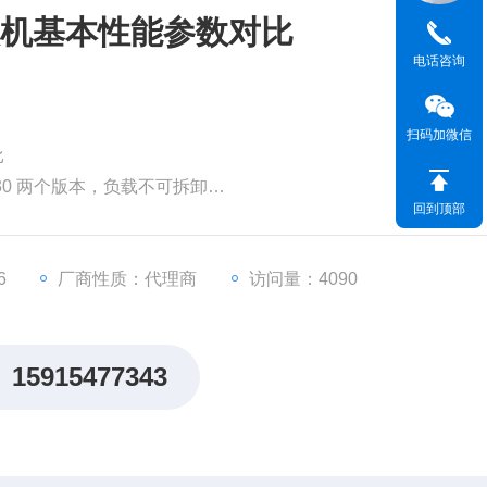
人机基本性能参数对比
电话咨询
扫码加微信
比
M30 两个版本，负载不可拆卸
回到顶部
航、IP55防护等级
智能电池箱
安全隐私等多个功能
6
厂商性质：代理商
访问量：4090
PI，能力更加开放
15915477343