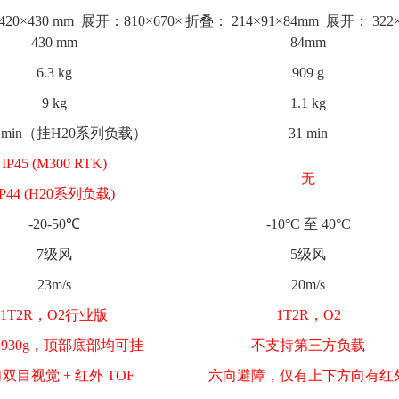
20×430 mm 展开：810×670×
折叠： 214×91×84mm 展开： 322×
430 mm
84mm
6.3 kg
909 g
9 kg
1.1 kg
5 min（挂H20系列负载）
31 min
IP45 (M300 RTK)
无
IP44 (H20系列负载)
-20-50℃
-10°C 至 40°C
7级风
5级风
23m/s
20m/s
1T2R，O2行业版
1T2R，O2
≤930g，顶部底部均可挂
不支持第三方负载
双目视觉 + 红外 TOF
六向避障，仅有上下方向有红