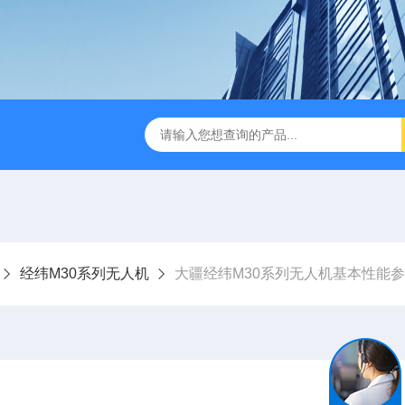
版M350RTK行业无人机规格参数
Mavic 3T大疆热红外
经纬M30系列无人机
大疆经纬M30系列无人机基本性能