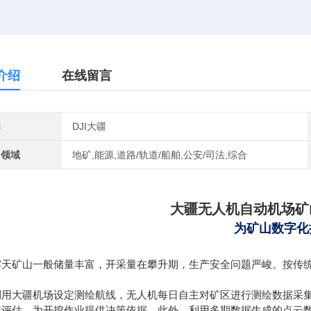
介绍
在线留言
牌
DJI大疆
用领域
地矿,能源,道路/轨道/船舶,公安/司法,综合
大疆无人机自动机场矿
为矿山数字化
露天矿山一般储量丰富，开采量在攀升期，生产安全问题严峻。按传
利用大疆机场设定测绘航线，无人机每日自主对矿区进行测绘数据采
准评估，为开挖作业提供决策依据。此外，利用多期数据生成的点云