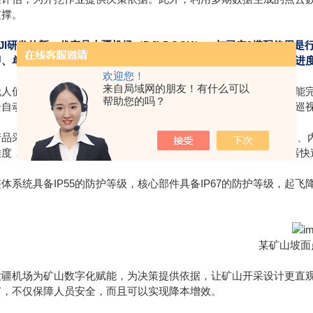
支撑。
DJI研发的新一代产品大疆机场（DJI DOCK），与司空2搭配使用
即、单次定时和重复定时的任务策略，执行过程中也能够查看任务进
欢迎您！
来自局域网的朋友！有什么可以
无人值守：整套系统安装部署后，现场无需人员值守，通过远程即能
帮助您的吗？
全自动化：通过云端平台配置后，大疆机场可定时定点，自动完成巡
产品采用一体化设计，高度集成了超广角监控相机、一体
化气象站、内
度，仅需地面固定、接入电源和网络，并通过DJI RC Plus遥控
体系统具备IP55的防护等级，核心部件具备IP67的防护等级，起飞降
某矿山坡面
大疆机场为矿山数字化赋能，为决策提供依据，让矿山开采设计更直
节，不仅保障人员安全，而且可以实现降本增效。