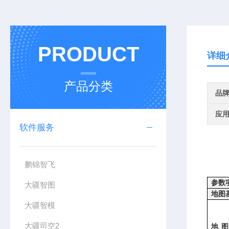
PRODUCT
详细
产品分类
品
应
软件服务
鹏锦智飞
参数
大疆智图
地图
大疆智模
大疆司空2
地