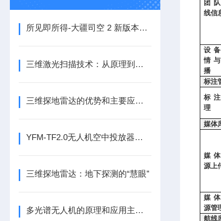
团
线信
所见即所得-大疆司空 2 新版本航线编辑器已上线
设
情
三维激光扫描技术：从原理到实践的全面解析
播
标注
标
三维探地雷达的优势和主要应用领域
理
媒体
YFM-TF2.0无人机空中投放器技术参数
媒
源上
三维探地雷达：地下探测的“慧眼”
媒
源管
多光谱无人机的原理和应用主要有以下几点
航线