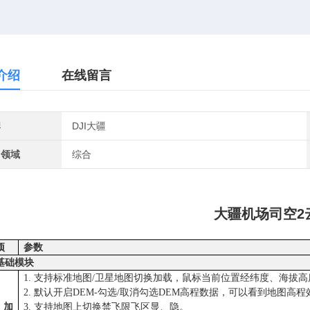
介绍
在线留言
牌
DJI大疆
用领域
综合
大疆机场司空2
项
参数
基础模块
1. 支持标准地图/卫星地图切换加载，鼠标当前位置经纬度、海拔
2. 默认开启DEM-勾选/取消勾选DEM高程数据，可以看到地图高
图加
3. 支持地图上切换禁飞限飞区显、隐。