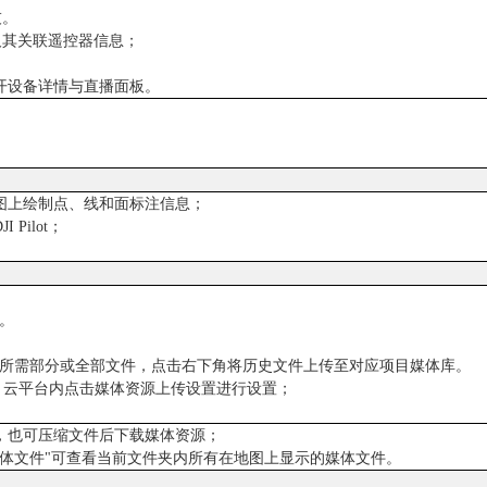
灰。
及其关联遥控器信息；
打开设备详情与直播面板。
地图上绘制点、线和面标注信息；
Pilot；
。
目所需部分或全部文件，点击右下角将历史文件上传至对应项目媒体库。
空 2 云平台内点击媒体资源上传设置进行设置；
件，也可压缩文件后下载媒体资源；
媒体文件"可查看当前文件夹内所有在地图上显示的媒体文件。