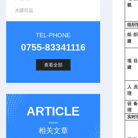
载
大疆司运
组织
TEL-PHONE
组
建
0755-83341116
项
查看全部
建
人
理
设
ARTICLE
理
实时
相关文章