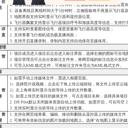
队在
B. 设备离线且离线时间小于5分钟时，左侧面板离线设备信息将置
息
C. 设备离线且离线时间大于5分钟时，左侧面板将不再显示飞行器
3. 地图界面支持实时显示飞行器和遥控器位置。
4. 飞行器飘窗支持显示飞行器项目呼号和海拔高度等信息，支持
备详
1. 支持实时查看图传信号、搜星质量和飞行器高度等信息；
与直
2. 支持查看飞行相机或负载直播画面；
3. 支持开启直播录制，录制内容支持自动保存至媒体库。
管理
1. 项目成员进入项目后点击进入标注界面，选择右侧的图标可在
注管
2. 项目管理员可点击分发标注文件夹，将网页端的标注信息分发到DJI 
3. 可导入KML格式文件，可将标注文件夹导出为KML格式文件。
库
1. 如需手动上传媒体文件，需进入相册页面。
1）选择照片或视频，点击右下角上传云端按钮，将文件上传至云端
体资
2）左上角将实时显示当前等待上传的文件数量。
传
3）如需上传历史项目的媒体文件，可点击项目名称，选择具体项
2. DJI Pilot默认关闭媒体资源自动上传功能。如需开启，可在司
3. 支持实时显示当前等待上传的文件数量。
体资
1. 支持在网页端查看、编辑、移动和删除从遥控器上传的媒体文
理
2. 可将带有坐标信息的图片加载到地图上。选择“在地图上显示的
库