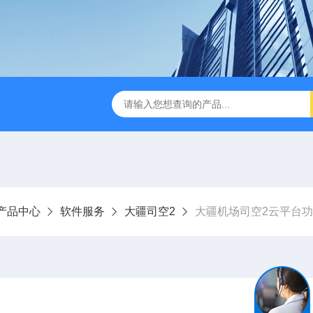
版M350RTK行业无人机规格参数
Mavic 3T大疆热红外
产品中心
软件服务
大疆司空2
大疆机场司空2云平台