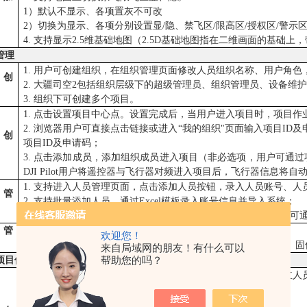
1）默认不显示、各项置灰不可改
2）切换为显示、各项分别设置显/隐、禁飞区/限高区/授权区/警示
4. 支持显示2.5维基础地图（2.5D基础地图指在二维画面的基础
管理
1. 用户可创建组织，在组织管理页面修改人员组织名称、用户角
织创
2. 大疆司空2包括组织层级下的超级管理员、组织管理员、设备维
3. 组织下可创建多个项目。
1. 点击设置项目中心点。设置完成后，当用户进入项目时，项目
2. 浏览器用户可直接点击链接或进入“我的组织"页面输入项目ID及申
目创
项目ID及申请码；
3. 点击添加成员，添加组织成员进入项目（非必选项，用户可通
DJI Pilot用户将遥控器与飞行器对频进入项目后，飞行器信息将
1. 支持进入人员管理页面，点击添加人员按钮，录入人员账号、
员管
2. 支持批量添加人员，通过Excel模板录入账号信息并导入系统；
3.管理员可在人员管理页面编辑人员信息或删除人员。管理员还可
备管
1. 管理员可在网页端设备管理页面查看和管理设备；
欢迎您！
2. 设备管理页面支持查看：设备型号、设备SN、设备组织名称
来自局域网的朋友！有什么可以
帮助您的吗？
项目信息
1. 项目成员进入项目后支持在左侧面板查看团队设备状态和独立人
2. 设备状态包括：
A. 设备在线时，左侧面板将显示飞行器及其关联遥控器信息。