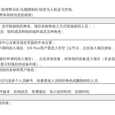
区/加强警示区/法规限制区/轻型无人机适飞空域。
上，带有高程信息的画面）
色，也可根据组织角色、项目名称和加入方式筛选组织人员；；
护员、组织成员和组织临时成员五种角色；
作业中心点将呈现在页面的中央位置；
请码加入项目。DJI Pilot用户需进入司空 2云平台，点击加入项目按钮
过项目申请码加入项目）。点击添加设备，添加组织设备进入项目（非必
自动显示到项目的设备列表）。
人员组织名称和用户角色；
通过勾选多个人员账号，批量更改人员组织角色或删除组织人员。
、固件版本、在线状态、所属项目、加入组织时间、在线时间。
员列表；