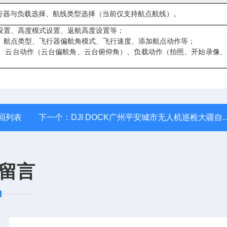
行器与负载选择、航线类型选择（当前仅支持航点航线）。
度设置、高度模式设置、返航高度设置等；
度、航点类型、飞行器偏航角模式、飞行速度、添加航点动作等；
）、云台动作（云台偏航角、云台俯仰角）、负载动作（拍照、开始录像
回列表
下一个：
DJI DOCK广州平安城市无人机巡检大疆自动机场
留言