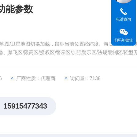
功能参数
电话咨询
扫码加微信
地图/卫星地图切换加载，鼠标当前位置经纬度、海拔高度以及
、禁飞区/限高区/授权区/警示区/加强警示区/法规限制区/轻型
6
厂商性质：代理商
访问量：7138
15915477343