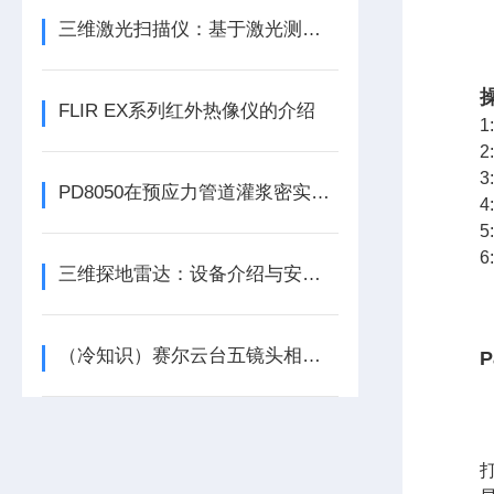
三维激光扫描仪：基于激光测距的精准三维重建技术揭秘
FLIR EX系列红外热像仪的介绍
2
3
PD8050在预应力管道灌浆密实度上的应用
4
5
三维探地雷达：设备介绍与安装、使用与维护
（冷知识）赛尔云台五镜头相机居然这么厉害
P