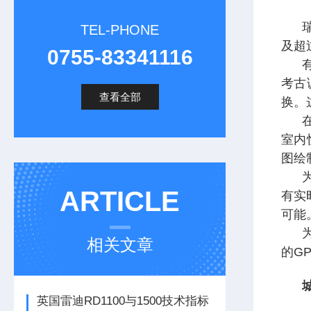
TEL-PHONE
及超
0755-83341116
考古
查看全部
换。
室内快
图绘
ARTICLE
有实
可能
相关文章
的GPR
英国雷迪RD1100与1500技术指标