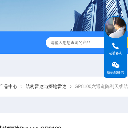
版M350RTK行业无人机规格参数
Mavic 3T大疆热红外
电话咨询
扫码加微信
产品中心
结构雷达与探地雷达
GP8100六通道阵列天线