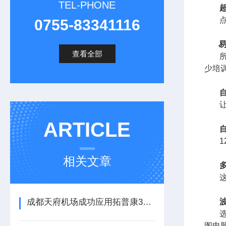
TEL-PHONE
0755-83341116
查看全部
少培
ARTICLE
相关文章
成都天府机场成功应用拓普康3D毫米GPS摊铺控制系统
图电脑