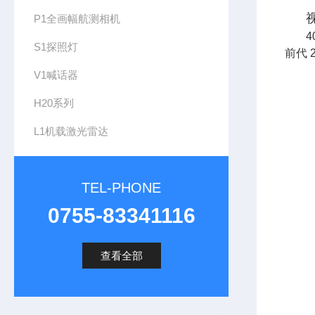
P1全画幅航测相机
S1探照灯
前代 2
V1喊话器
H20系列
L1机载激光雷达
TEL-PHONE
0755-83341116
查看全部