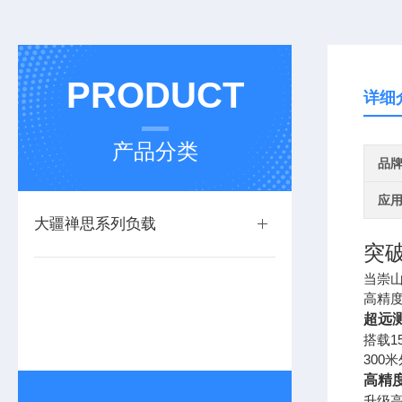
PRODUCT
详细
产品分类
品
应
大疆禅思系列负载
突
当崇
高精
超远
搭载1
30
高精
升级高