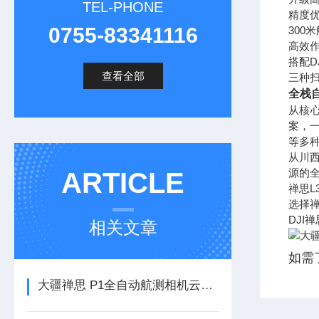
TEL-PHONE
精度优
0755-83341116
300
高效
搭配D
查看全部
三种
全栈
从核
案，一
等多种
从川
源的
ARTICLE
禅思L
选择
DJI
相关文章
如需
大疆禅思 P1全自动航测相机云台简介