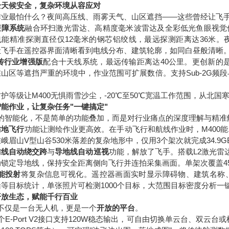
全天候安全，复杂环境从容应对
业最怕什么？夜间高压线、雨雾天气、山区遮挡——这些曾经让飞手头
避障系统
融合环扫激光雷达、高精度毫米波雷达及全彩低光鱼眼视觉传
也能精准探测直径仅12毫米的钢芯铝绞线，最远探测距离达36米
让飞手在遥控器界面清晰看到电线分布、建筑轮廓，如同白昼般清晰
传行业增强版
配合十天线系统，最远传输距离达40公里。更创新的
在山区等遮挡严重的环境中，作业范围可扩展数倍。支持Sub-2G频
5防护等级让M400无惧雨雪沙尘，-20℃至50℃宽温工作范围，从北
能作业，让复杂任务"一键搞定"
00的智能化，不是简单的功能叠加，而是对行业痛点的深度理解与精准
仿地飞行
功能让测绘作业更高效。在手动飞行和航线作业时，M400
峨眉山V型山谷530米落差的复杂地形中，仅用3个架次就完成34.9G
仿线自动绕交跨
与
导地线自动巡视
功能，解放了飞手。搭载L2激光雷
动锁定导地线，保持安全距离侧向飞行并连拍采集画面。单架次覆盖4
能投射
将复杂信息可视化。遥控器画面实时显示障碍物、建筑名称
等目标统计，单张照片可检测1000个目标，大范围目标密度分析一
开放生态，赋能千行百业
0不仅是一台无人机，更是一个
开放的平台
。
个E-Port V2接口支持120W稳态输出，可自由切换单云台、双