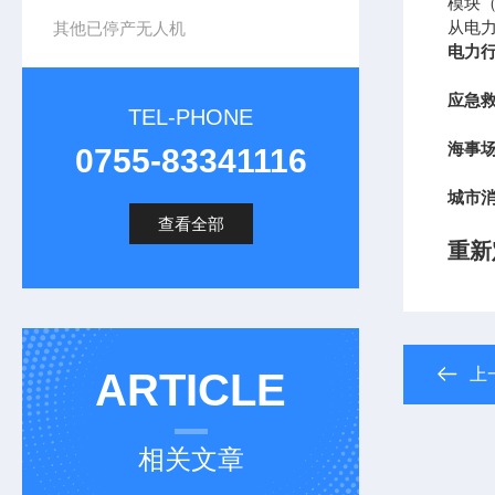
模块（
从电
其他已停产无人机
电力
应急
TEL-PHONE
海事
0755-83341116
城市
查看全部
重新
上
ARTICLE
相关文章