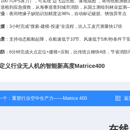
100 TOPS算力），可实现"边飞边出图、落地成图"，将传统航
力巡检到应急搜救，从海事巡查到城市消防，从国土测绘到林业监测—
行业
：夜间绝缘子缺陷识别精度达98%，自动标记破损、锈蚀异常点
救援
：3小时完成"搜索-建模-投递"全流程，比人工皮尺测量快17倍
场景
：支持动态船舶起降，在船速低于10节、风速低于5米/秒条件下
消防
：6分钟完成火点定位+建模+压制，比传统云梯快4倍，节省消防用
定义行业无人机的智能新高度Matrice400
一个：
重塑行业空中生产力——Matrice 400
返
在线