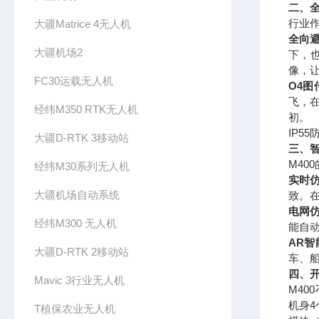
二、
行业作
大疆Matrice 4无人机
全向
大疆机场2
下，
像，
FC30运载无人机
O4图
飞，
经纬M350 RTK无人机
初。
IP5
大疆D-RTK 3移动站
三、智
M4
经纬M30系列无人机
实时
大疆机场自动系统
致。在
电网
经纬M300 无人机
能自
AR智
大疆D-RTK 2移动站
车、船
四、
Mavic 3行业无人机
M40
机身4
T植保农业无人机