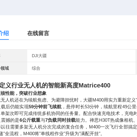
介绍
在线留言
牌
DJI大疆
用领域
综合
定义行业无人机的智能新高度Matrice400
硬核性能，突破行业想象
无人机还在为续航焦虑、为避障担忧时，大疆M400用实力重新定义"
负载后仍能实现
59分钟前飞续航
，悬停时长53分钟，续航里程49
，单架次即可完成传统多机协同的任务量。配合快速充电技术，充电时
人震撼的是
6公斤载重
与
7负载同时挂载
能力。禅思H30T热成像相机
以往需要多架无人机分次完成的复合任务，M400一次飞行全部搞定
递"全流程，M400将"单线程作业"升级为"满配开挂"。