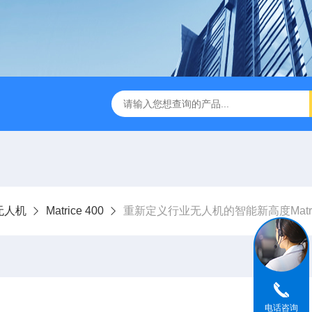
版M350RTK行业无人机规格参数
Mavic 3T大疆热红外
无人机
Matrice 400
重新定义行业无人机的智能新高度Matric
电话咨询