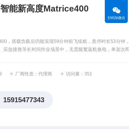
新高度Matrice400
扫码加微信
e400，搭载负载后仍能实现59分钟前飞续航，悬停时长53分钟
检、应急搜救等长时间作业场景中，无需频繁返航换电，单架次
技术，充电时长与飞行时长基本匹配，真正实现“飞完即充、
9
厂商性质：代理商
访问量：351
15915477343