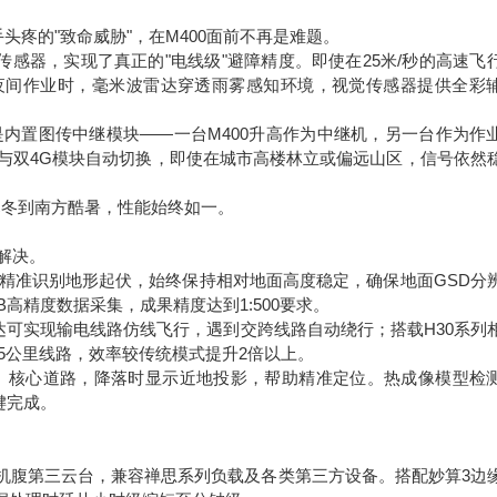
疼的"致命威胁"，在M400面前不再是难题。
感器，实现了真正的"电线级"避障精度。即使在25米/秒的高速飞
。夜间作业时，毫米波雷达穿透雨雾感知环境，视觉传感器提供全彩
。
是内置图传中继模块——一台M400升高作为中继机，另一台作为作
段与双4G模块自动切换，即使在城市高楼林立或偏远山区，信号依然
国寒冬到南方酷暑，性能始终如一。
解决。
能精准识别地形起伏，始终保持相对地面高度稳定，确保地面GSD分
B高精度数据采集，成果精度达到1:500要求。
达可实现输电线路仿线飞行，遇到交跨线路自动绕行；搭载H30系列
5公里线路，效率较传统模式提升2倍以上。
、核心道路，降落时显示近地投影，帮助精准定位。热成像模型检
键完成。
云台或机腹第三云台，兼容禅思系列负载及各类第三方设备。搭配妙算3边