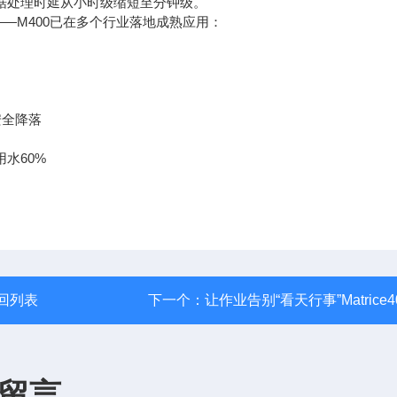
测数据处理时延从小时级缩短至分钟级。
—M400已在多个行业落地成熟应用：
安全降落
水60%
回列表
下一个：
让作业告别“看天行事”Matrice4
留言