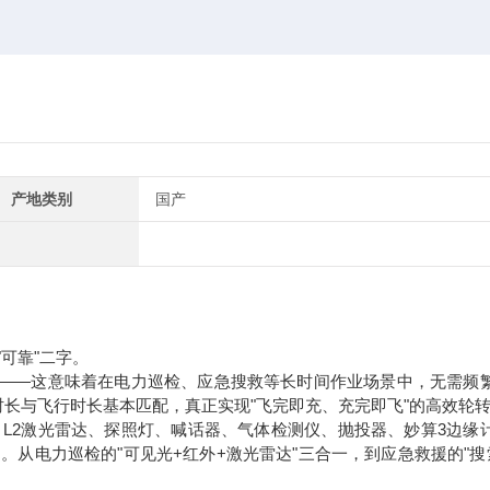
产地类别
国产
可靠"二字。
公里——这意味着在电力巡检、应急搜救等长时间作业场景中，无需频
长与飞行时长基本匹配，真正实现"飞完即充、充完即飞"的高效轮
、L2激光雷达、探照灯、喊话器、气体检测仪、抛投器、妙算3边缘
。从电力巡检的"可见光+红外+激光雷达"三合一，到应急救援的"搜