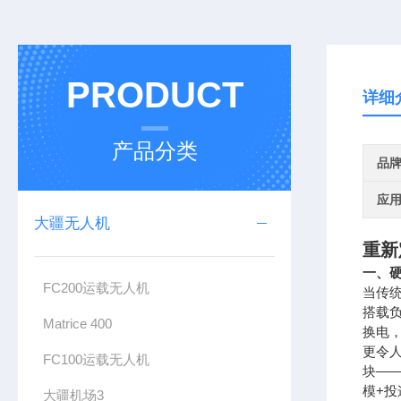
PRODUCT
详细
产品分类
品
应
大疆无人机
重新
一、
FC200运载无人机
当传统
搭载
Matrice 400
换电
更令
FC100运载无人机
块——
模+投
大疆机场3