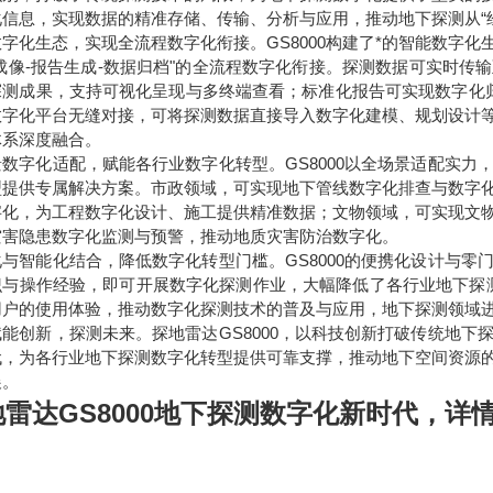
信息，实现数据的精准存储、传输、分析与应用，推动地下探测从“经
字化生态，实现全流程数字化衔接。GS8000构建了*的智能数字化
-成像-报告生成-数据归档"的全流程数字化衔接。探测数据可实时
探测成果，支持可视化呈现与多终端查看；标准化报告可实现数字化归
数字化平台无缝对接，可将探测数据直接导入数字化建模、规划设计
体系深度融合。
景数字化适配，赋能各行业数字化转型。GS8000以全场景适配实
型提供专属解决方案。市政领域，可实现地下管线数字化排查与数字
字化，为工程数字化设计、施工提供精准数据；文物领域，可实现文
灾害隐患数字化监测与预警，推动地质灾害防治数字化。
化与智能化结合，降低数字化转型门槛。GS8000的便携化设计与
识与操作经验，即可开展数字化探测作业，大幅降低了各行业地下探
用户的使用体验，推动数字化探测技术的普及与应用，地下探测领域
赋能创新，探测未来。探地雷达GS8000，以科技创新打破传统地
代，为各行业地下探测数字化转型提供可靠支撑，推动地下空间资源
展。
雷达GS8000地下探测数字化新时代
，详