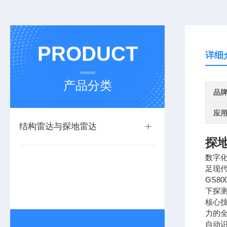
PRODUCT
详细
产品分类
品
应
结构雷达与探地雷达
探地
数字
足现
GS
下探
核心
力的
自动