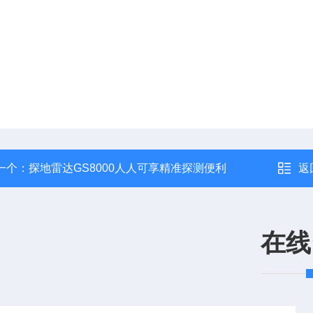
一个：
探地雷达GS8000人人可享精准探测便利
返
在线