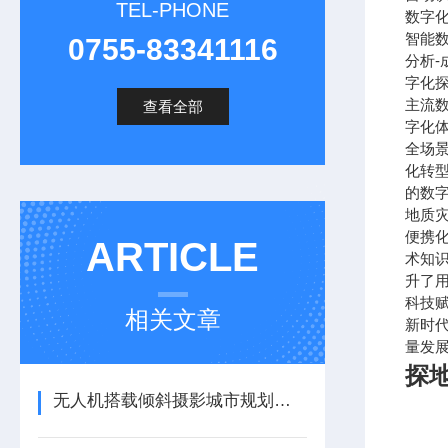
TEL-PHONE
数字化
智能数
0755-83341116
分析
字化
主流
查看全部
字化
全场
化转
的数
地质
便携
ARTICLE
术知
升了
科技
相关文章
新时
量发
探地
无人机搭载倾斜摄影城市规划应用案例