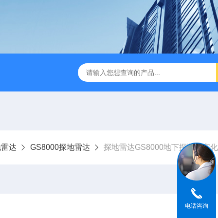
版M350RTK行业无人机规格参数
Mavic 3T大疆热红外
地雷达
GS8000探地雷达
探地雷达GS8000地下探测数字
电话咨询