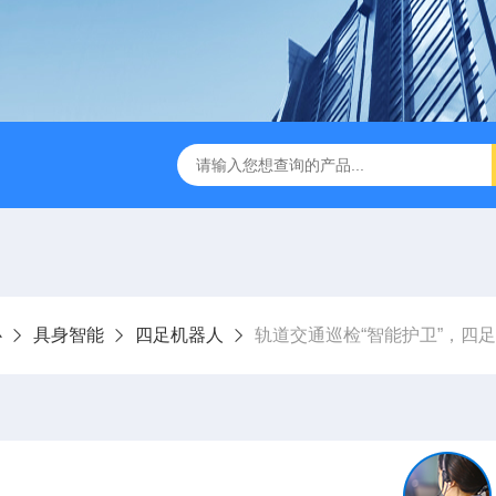
版M350RTK行业无人机规格参数
Mavic 3T大疆热红外
心
具身智能
四足机器人
轨道交通巡检“智能护卫”，四