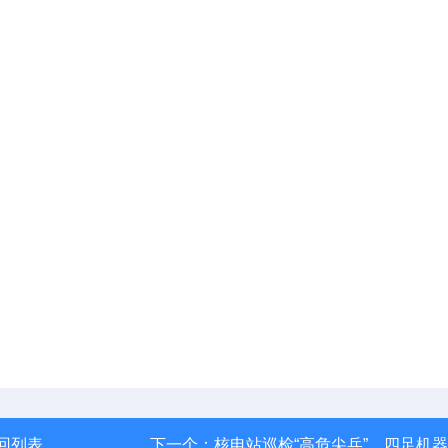
回列表
下一个：
核电站巡检“高危尖兵”，四足机