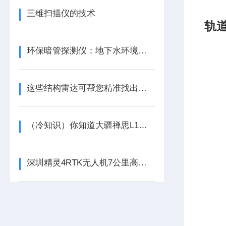
三维扫描仪的技术
轨
环保暗管探测仪：地下水环境的守护者
这些结构雷达可帮您精准找出预制桥梁波纹管位置
（冷知识）你知道大疆禅思L1激光雷达的点云穿透性吗
深圳精灵4RTK无人机7公里高清图传带屏遥控