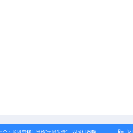
一个：
垃圾焚烧厂巡检“无畏先锋”，四足机器狗
返