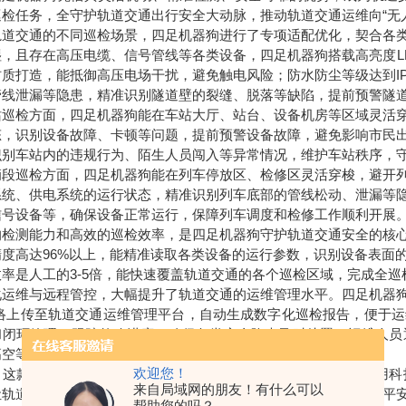
巡检任务，全守护轨道交通出行安全大动脉，推动轨道交通运维向“无
轨道交通的不同巡检场景，四足机器狗进行了专项适配优化，契合各
湿，且存在高压电缆、信号管线等各类设备，四足机器狗搭载高亮度L
材质打造，能抵御高压电场干扰，避免触电风险；防水防尘等级达到I
管线泄漏等隐患，精准识别隧道壁的裂缝、脱落等缺陷，提前预警隧
站巡检方面，四足机器狗能在车站大厅、站台、设备机房等区域灵活
态，识别设备故障、卡顿等问题，提前预警设备故障，避免影响市民
识别车站内的违规行为、陌生人员闯入等异常情况，维护车站秩序，
辆段巡检方面，四足机器狗能在列车停放区、检修区灵活穿梭，避开
系统、供电系统的运行状态，精准识别列车底部的管线松动、泄漏等
信号设备等，确保设备正常运行，保障列车调度和检修工作顺利开展
的检测能力和高效的巡检效率，是四足机器狗守护轨道交通安全的核
精度高达96%以上，能精准读取各类设备的运行参数，识别设备表面
效率是人工的3-5倍，能快速覆盖轨道交通的各个巡检区域，完成全巡
化运维与远程管控，大幅提升了轨道交通的运维管理水平。四足机器
网络上传至轨道交通运维管理平台，自动生成数字化巡检报告，便于
和闭环管理，跟踪整改进度，确保各类安全隐患及时处置；运维人员
高空等高危区域，大幅降低了巡检风险和工作负担。
欢迎您！
，这款四足机器狗已在多个城市的地铁、轻轨项目中落地应用，用科
来自局域网的朋友！有什么可以
让轨道交通巡检更安全、更高效、更精准，守护每一位市民的出行平
帮助您的吗？