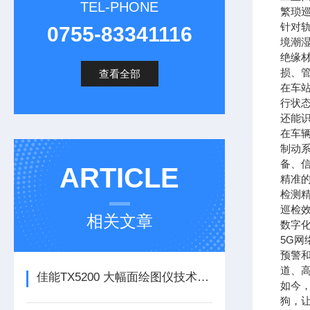
TEL-PHONE
繁琐
针对
0755-83341116
境潮
绝缘
损、
查看全部
在车
行状
还能
在车
制动
备、
ARTICLE
精准
检测
巡检
相关文章
数字
5G
预警
道、
佳能TX5200 大幅面绘图仪技术参数
如今
狗，