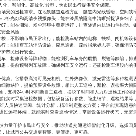
人化、智能化、高效化"转型，为市民出行提供安全保障。
类场景的巡检需求。在地铁隧道巡检方面，隧道内光线昏暗、空间狭
ED补光灯和高清夜视摄像头，能在漆黑的隧道中清晰捕捉设备细节
P67，能在潮湿、粉尘环境中稳定运行，排查隧道内轨道扣件松动、
道安全风险。
穿梭，不影响市民正常出行；能检测车站内的电梯、扶梯、闸机等设
出行；能排查车站消防设施、应急通道、疏散指示标志等，确保消防
守护市民出行安全。
列车、检修设备等障碍物；能检测列车车身的磨损、裂缝等缺陷，排
隐患，提前预警列车故障，确保列车安全运行；还能检测车辆段内的
。
心优势。它搭载高清可见光相机、红外热像仪、激光雷达等多种检测
的细微缺陷，提前预警设备故障，相比人工巡检，漏检、误检率大幅
检，支持24小时不间断自主巡检，摆脱了时间和人力对巡检工作的限
狗能实时采集巡检数据，包括设备运行参数、隐患细节、巡检结果等
运维人员快速查阅、统计分析，精准制定整改方案；平台能实现隐患
通过远程终端，就能实时查看巡检情况，掌握设备运行状态，无需
技力量守护市民出行安全，推动轨道交通运维智能化升级。选择四
安，让城市公共交通更智能、更便捷、更可靠。