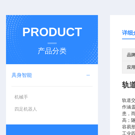
PRODUCT
详细
产品分类
品
应
具身智能
轨
机械手
轨道
作涵
四足机器人
患，
高；
容易
工业