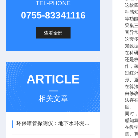
TEL-PHONE
这款
种感
0755-83341116
等功能
采集
音异
查看全部
这套
知数据
在科
还是
作，
过红
ARTICLE
形、
在算
由修
相关文章
法存
度。
同时
感知
环保暗管探测仪：地下水环境的守护者
在教
集、