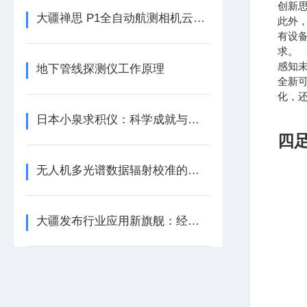
创新
大疆禅思 P1全自动航测相机云台简介
此外
有设
求。
感知
地下管线探测仪工作原理
全新
化，
日本小泉求积仪：科学成就与技术创新
四
无人机多光谱数据辐射校准的重要性
大疆发布行业应用新旗舰：经纬 M300 RTK 及禅思 H20 系列