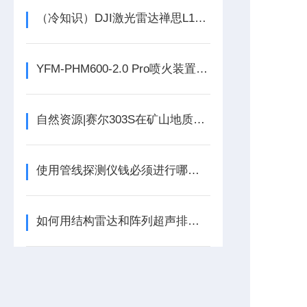
（冷知识）DJI激光雷达禅思L1外业三种作业模式
YFM-PHM600-2.0 Pro喷火装置技术参数
自然资源|赛尔303S在矿山地质环境保护测绘中的应用
使用管线探测仪钱必须进行哪些常规检查？
如何用结构雷达和阵列超声排查新建隧道渗水点？