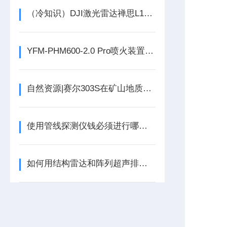
（冷知识）DJI激光雷达禅思L1外业三种作业模式
YFM-PHM600-2.0 Pro喷火装置技术参数
自然资源|赛尔303S在矿山地质环境保护测绘中的应用
使用管线探测仪钱必须进行哪些常规检查？
如何用结构雷达和阵列超声排查新建隧道渗水点？