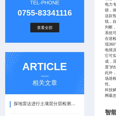
TEL-PHONE
电力
级，
0755-83341116
这款
线，
判断
查看全部
系统
在巡
现3
电情
它可
成，
ARTICLE
置"
此外
场巡
相关文章
性。
科技
网最忠
探地雷达进行土壤层分层检测和地质学分层/地平线映射
智