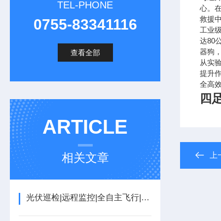
TEL-PHONE
心。
救援
0755-83341116
工业
达8
器狗
查看全部
从实
提升
全高
四
ARTICLE
相关文章
上
光伏巡检|远程监控|全自主飞行|小型无人机自动机场停机坪