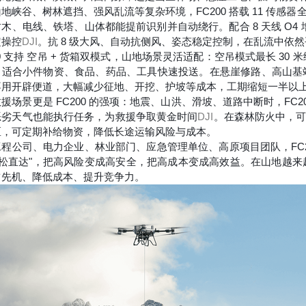
地峡谷、树林遮挡、强风乱流等复杂环境，FC200 搭载
11 传感器
树木、电线、铁塔、山体都能提前识别并自动绕行。配合
8 天线 O4
定操控
DJI
。抗 8 级大风、自动抗侧风、姿态稳定控制，在乱流中依
0 支持
空吊 + 货箱双模式
，山地场景灵活适配：空吊模式最长 30 
，适合小件物资、食品、药品、工具快速投送。在悬崖修路、高山基站
不用开辟便道，大幅减少征地、开挖、护坡等成本，工期缩短一半以
援场景更是 FC200 的强项：地震、山洪、滑坡、道路中断时，F
恶劣天气也能执行任务，为救援争取黄金时间
DJI
。在森林防火中，
区，可定期补给物资，降低长途运输风险与成本。
程公司、电力企业、林业部门、应急管理单位、高原项目团队，FC20
轻松直达"，把高风险变成高安全，把高成本变成高效益。在山地越来
占先机、降低成本、提升竞争力。