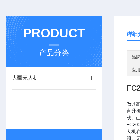
PRODUCT
详细
产品分类
品
应
大疆无人机
FC
做过
直升
载、
FC2
人机在
题。无