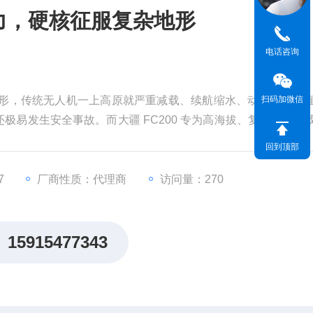
能力，硬核征服复杂地形
电话咨询
扫码加微信
杂地形，传统无人机一上高原就严重减载、续航缩水、动力不足；
极易发生安全事故。而大疆 FC200 专为高海拔、复杂地形重
行"，成为山地基建、高原救援、偏远物资投送的绝对主力。
回到顶部
7
厂商性质：代理商
访问量：270
15915477343