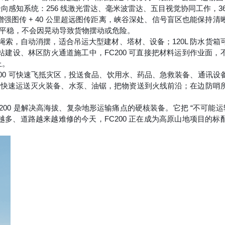
全向感知系统
：256 线激光雷达、毫米波雷达、五目视觉协同工作，360
 增强图传 + 40 公里超远图传距离
，峡谷深处、信号盲区也能保持清
然平稳，不会因晃动导致货物摆动或危险。
米绳索，自动消摆，适合吊运大型建材、塔材、设备；120L 防水货箱
建设、林区防火通道施工中，FC200 可直接把材料运到作业面，
上。
C200 可快速飞抵灾区，投送食品、饮用水、药品、急救装备、通讯设
可快速运送灭火装备、水泵、油锯，把物资送到火线前沿；在边防哨
0 是
解决高海拔、复杂地形运输痛点的硬核装备
。它把 “不可能运
越多、道路越来越难修的今天，FC200 正在成为高原山地项目的标