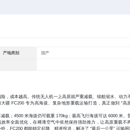
产地类别
国产
越险，成本越高
。传统无人机一上高原就严重减载、续航缩水、动力
而
大疆 FC200 专为高海拔、复杂地形重载运输打造
，真正做到 “高
 不减载；4500 米海拔仍可载重 170kg；最高飞行海拔可达 6000 米
。
局、电机效率全面优化，在稀薄空气中依然保持强劲推力，让高原重载不
FC200 都能稳定起降、精准投送，解决了 “最后一公里" 运输困