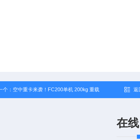
一个：
空中重卡来袭！FC200单机 200kg 重载
返
在线