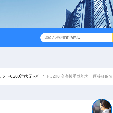
版M350RTK行业无人机规格参数
Mavic 3T大疆热红外
机
FC200运载无人机
FC200 高海拔重载能力，硬核征服