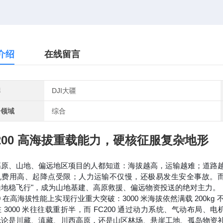
介绍
在线留言
牌
DJI大疆
用领域
综合
200 高海拔重载能力，硬核征服复杂地形
高原、山地、偏远地区项目的人都知道：
海拔越高，运输越难；道路
机费用高、起降点受限；人力运输不仅慢，还极易发生安全事故。
山地稳飞行"，成为山地基建、高原救援、偏远物资投送的绝对主力。
00 在高海拔性能上实现行业重大突破：
3000 米海拔依然满载 200kg
 3000 米往往载重折半，而 FC200 通过动力系统、气动布
论是川藏、滇藏、川西高原，还是山区林场、悬崖工地、孤岛物资补给，