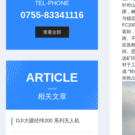
TEL-PHONE
针对山
障，
0755-83341116
与稳
FC20
装卸
查看全部
路、
应急救
间、
远矿
对于工
成 “
ARTICLE
你抢
相关文章
DJI大疆经纬200 系列无人机