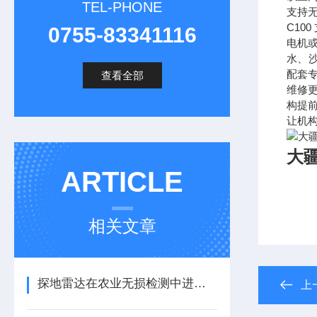
TEL-PHONE
支持
C100
0755-83341116
电机
水、
配套
查看全部
维修
构提
让机
大疆
ARTICLE
相关文章
探地雷达在农业无损检测中进行植物根系探测应用
上