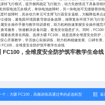
无滚转飞行模式，提升侧风稳定飞行能力，动力失效情况下具备容错
 支持
双电池冗余模式
，单块电池故障时，另一块电池可无缝接替供电，
或桨叶故障时，其余动力单元可支撑飞行器安全返航，大幅降低单点故障
沙尘侵蚀，避免因环境因素导致设备故障，保障复杂环境下的飞行安
专属安全操作手册与教学培训课程，助力机构快速掌握安全操作规范与
更换等服务，快速解决设备问题，避免安全隐患扩大。同时，FC10
前规避各类潜在风险。选择大疆 FC100，就是选择全维度安全防
构安心开展教学，学员放心实操训练，助力机构稳健发展、口碑长青
 FC100，全维度安全防护筑牢教学生命线
一个：
大疆 FC100，高频训练高通过率的必选机型
返