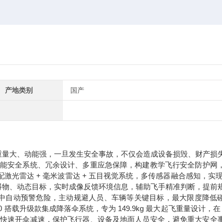
产地类别
国产
重量大、动能强，一旦发生安全事故，不仅会造成设备损毁、财产损
智能安全系统、冗余设计、多重应急保障
，构建教学飞行安全防护网
配
激光雷达 + 毫米波雷达 + 五目视觉系统
，多传感器融合感知，实现 3
碍物、动态目标，实时成像反馈环境信息，辅助飞手精准判断，提前
程中自动预警危险，主动规避人员、车辆等关键目标，最大限度降低
 搭载
升级款集成降落伞系统
，专为 149.9kg 最大起飞重量设计，在 
也能快速开伞减速，保护飞行器、设备及地面人员安全，避免重大安全