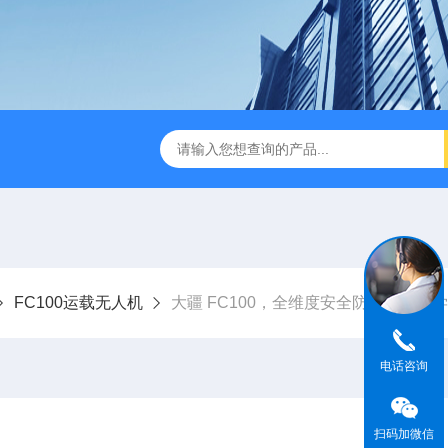
版M350RTK行业无人机规格参数
Mavic 3T大疆热红外
FC100运载无人机
大疆 FC100，全维度安全防护筑牢教
电话咨询
扫码加微信