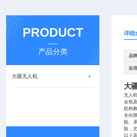
PRODUCT
详细
产品分类
品
应
大疆无人机
大疆
无人
会危
机构教
全向
险。
险，尤
以上