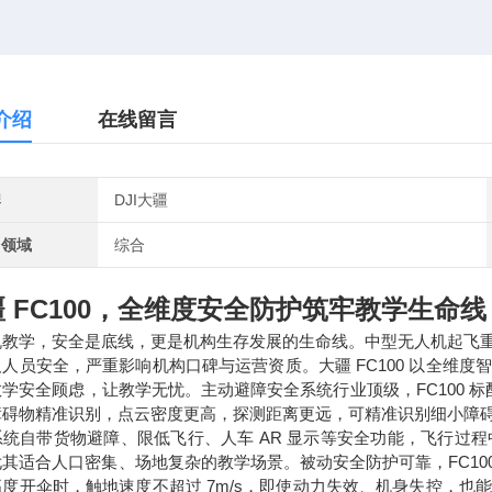
介绍
在线留言
牌
DJI大疆
用领域
综合
 FC100，全维度安全防护筑牢教学生命线
机教学，安全是底线，更是机构生存发展的生命线。中型无人机起飞
及人员安全，严重影响机构口碑与运营资质。
大疆 FC100
以
全维度
学安全顾虑，让教学无忧。主动避障安全系统行业顶级，FC100 标
障碍物精准识别，点云密度更高，探测距离更远，可精准识别细小障
系统自带货物避障、限低飞行、人车 AR 显示等安全功能，飞行过
其适合人口密集、场地复杂的教学场景。被动安全防护可靠，FC100
高度开伞时，触地速度不超过 7m/s，即使动力失效、机身失控，