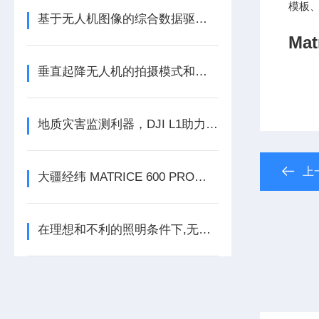
模板、
基于无人机图像的综合数据驱动方法，用于监测灌溉水和氮水平下的玉米生物量
Ma
垂直起降无人机的拍摄模式和拍摄流程介绍
地质灾害监测利器，DJI L1助力白果塘灾害体三维识别
上
大疆经纬 MATRICE 600 PRO技术参数
在理想和不利的照明条件下,无人机捕获多光谱数据