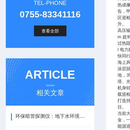
TEL-PHONE
热成
告，甲
0755-83341116
区巡
升。
高压输
查看全部
m 
过热
I 
快同
海上
涂层
ARTICLE
地，
塔、
机身
相关文章
载巡
打造
目。
当前
环保暗管探测仪：地下水环境的守护者
金，
能源