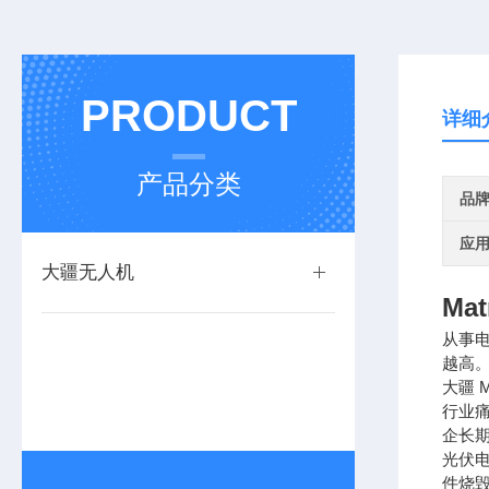
PRODUCT
详细
产品分类
品
应
大疆无人机
Ma
从事
越高
大疆 
行业
企长
光伏
件烧