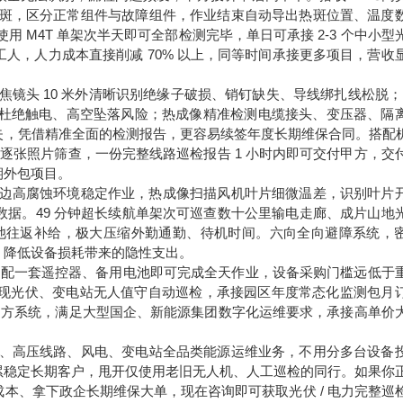
热斑，区分正常组件与故障组件，作业结束自动导出热斑位置、温度
用 M4T 单架次半天即可全部检测完毕，单日可承接 2-3 个中小型
人，人力成本直接削减 70% 以上，同等时间承接更多项目，营收
焦镜头 10 米外清晰识别绝缘子破损、销钉缺失、导线绑扎线松脱；1
，杜绝触电、高空坠落风险；热成像精准检测电缆接头、变压器、隔
，凭借精准全面的检测报告，更容易续签年度长期维保合同。搭配机
逐张照片筛查，一份完整线路巡检报告 1 小时内即可交付甲方，交
期外包项目。
，海边高腐蚀环境稳定作业，热成像扫描风机叶片细微温差，识别叶片
据。49 分钟超长续航单架次可巡查数十公里输电走廊、成片山地
电池往返补给，极大压缩外勤通勤、待机时间。六向全向避障系统，
，降低设备损耗带来的隐性支出。
 搭配一套遥控器、备用电池即可完成全天作业，设备采购门槛远低于
实现光伏、变电站无人值守自动巡检，承接园区年度常态化监测包月
步甲方系统，满足大型国企、新能源集团数字化运维要求，承接高单价
伏、高压线路、风电、变电站全品类能源运维业务，不用分多台设备
累稳定长期客户，甩开仅使用老旧无人机、人工巡检的同行。如果你
本、拿下政企长期维保大单，现在咨询即可获取光伏 / 电力完整巡