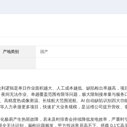
产地类别
国产
盈利逻辑是
单日作业面积越大、人工成本越低、缺陷检出率越高，项
、夜间无法作业、单趟覆盖范围有限等问题，极大限制接单量与服务
摄、高精度热成像测温、长续航大范围巡航、AI 自动缺陷识别四大功
，同等人力承接更多项目，快速扩大业务规模，是运维公司提升营收、
件老化极易产生热斑故障，若未及时排查会持续降低发电效率，严重时
全无法识别，漏检问题频发，甲方投诉率居高不下。搭载 0.1℃高