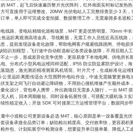
像的 M4T，起飞后快速遍历整片光伏阵列，红外画面实时标记发热
方可直接用于运维整改。20MW 光伏电站人工完整排查至少 3 天，使
检订单，单人即可完成全套拍摄、数据整理工作，无需雇佣多名巡检工
电线路、变电站精细化巡检场景，M4T 更是优势明显。70mm 中长
超长焦远距离观测高塔金具、导线断股，无需工作人员抵近高压线路
隐患，提前发现设备老化故障，帮助电网客户规避线路跳闸、停电损失
电力缺陷识别模型，飞行途中自动框选标记各类设备故障，不用后期人工
行不止一步，形成差异化竞争优势，更容易拿下本地电网、供电所长
风电、分布式小型风电运维同样适配，IP55 防尘防盐雾防护设计
脱落隐患，激光测距精准测算风机塔筒、叶片尺寸，生成标准化运维数
35 公里远距离图传适合大范围野外电站作业，中途无需频繁更换
光伏支架之间飞行自动避让障碍物，不用担心撞机维修产生额外成本
轻量化设计，背包单人携带，外出跑项目无需多人随行，一台 M4T
检无人机，回本周期极短。同时设备拓展性强，可搭配大疆机场 3 
持续性稳定收入；开放 SDK 可对接第三方运维管理平台，数据同
大量中小巡检公司更新设备必选 M4T，核心原因是单一设备覆盖光
一套设备承接全品类订单；缺陷检出精度高、交付效率快，更容易积
巡检外包、计划拓展空中检测业务，想要提升单日接单量、降低人工成