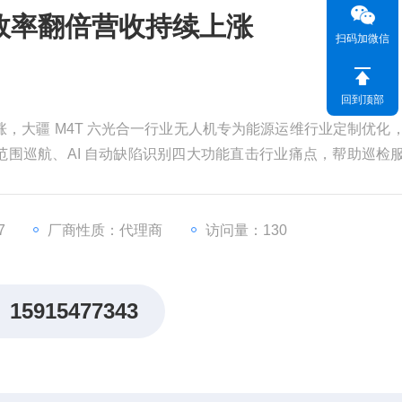
接单效率翻倍营收持续上涨
扫码加微信
回到顶部
续上涨，大疆 M4T 六光合一行业无人机专为能源运维行业定制优化
围巡航、AI 自动缺陷识别四大功能直击行业痛点，帮助巡检
乎归零，同等人力承接更多项目，快速扩大业务规模，是运维公司
7
厂商性质：代理商
访问量：130
15915477343