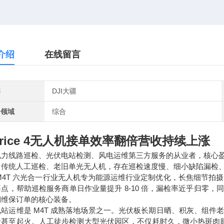
介绍
在线留言
牌
DJI大疆
用领域
综合
trice 4无人机接单效率翻倍营收持续上涨
电力线路巡检、光伏电站检测、风电运维第三方服务的从业者，核心
。传统人工巡检、老旧单光无人机，存在巡检速度慢、细小缺陷漏检
M4T 六光合一行业无人机专为能源运维行业定制优化，长焦细节拍
痛点，帮助巡检服务商单日作业量提升 8-10 倍，漏检率近乎归零
期维保订单的核心装备。
电站运维是 M4T 成熟落地场景之一。光伏板长期日晒、积灰、组
毁甚至起火。人工徒步检测大型光伏园区，不仅耗时久，微小热斑肉眼